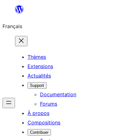
Aller
au
Français
contenu
Thèmes
Extensions
Actualités
Support
Documentation
Forums
À propos
Compositions
Contribuer