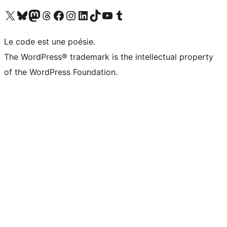
Visitez notre compte X (précédemment Twitter)
Visiter notre compte Bluesky
Visiter notre compte Mastodon
Visiter notre compte Threads
Consulter notre compte Facebook
Consulter notre compte Instagram
Consulter notre compte LinkedIn
Visiter notre compte TokTok
Visiter notre chaîne YouTube
Visiter notre compte Tumblr
Le code est une poésie.
The WordPress® trademark is the intellectual property
of the WordPress Foundation.