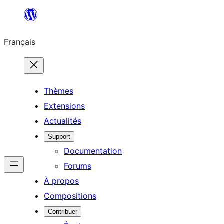
Aller
au
Français
contenu
Thèmes
Extensions
Actualités
Support
Documentation
Forums
À propos
Compositions
Contribuer