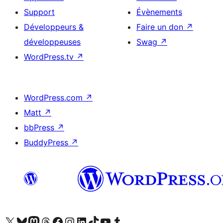
Support
Évènements
Développeurs &
Faire un don
↗
développeuses
Swag
↗
WordPress.tv
↗
WordPress.com
↗
Matt
↗
bbPress
↗
BuddyPress
↗
Visitez notre compte X (précédemment Twitter)
Visiter notre compte Bluesky
Visiter notre compte Mastodon
Visiter notre compte Threads
Consulter notre compte Facebook
Consulter notre compte Instagram
Consulter notre compte LinkedIn
Visiter notre compte TokTok
Visiter notre chaîne YouTube
Visiter notre compte Tumblr