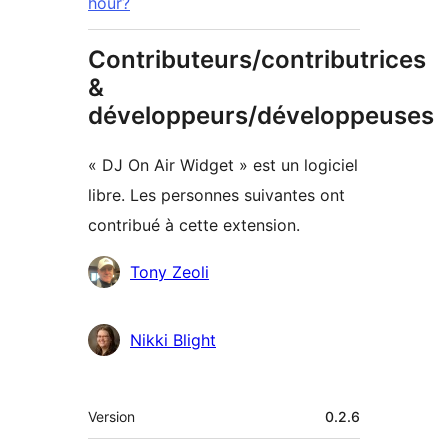
hour?
Contributeurs/contributrices
&
développeurs/développeuses
« DJ On Air Widget » est un logiciel
libre. Les personnes suivantes ont
contribué à cette extension.
Contributeurs
Tony Zeoli
Nikki Blight
Méta
Version
0.2.6