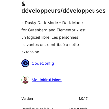
&
développeurs/développeuses
« Dusky Dark Mode – Dark Mode
for Gutenberg and Elementor » est
un logiciel libre. Les personnes
suivantes ont contribué à cette
extension.
Contributeurs
CodeConfig
Md Jakirul Islam
Méta
Version
1.0.17
Dernière mise à jour
il y a
8 mois