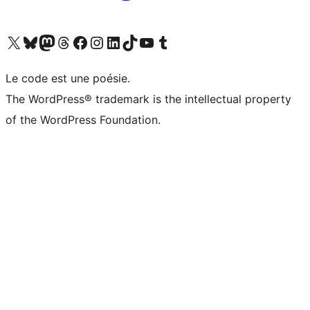
Visitez notre compte X (précédemment Twitter)
Visiter notre compte Bluesky
Visiter notre compte Mastodon
Visiter notre compte Threads
Consulter notre compte Facebook
Consulter notre compte Instagram
Consulter notre compte LinkedIn
Visiter notre compte TokTok
Visiter notre chaîne YouTube
Visiter notre compte Tumblr
Le code est une poésie.
The WordPress® trademark is the intellectual property
of the WordPress Foundation.