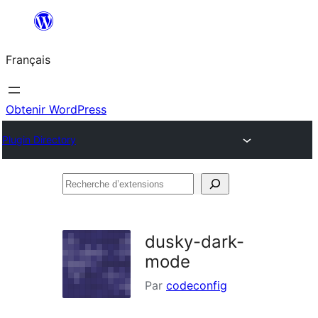
Aller
au
Français
contenu
Obtenir WordPress
Plugin Directory
Recherche
d’extensions
dusky-dark-
mode
Par
codeconfig