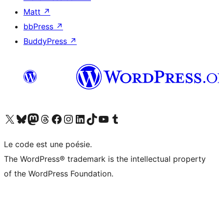
Matt
↗
bbPress
↗
BuddyPress
↗
Visitez notre compte X (précédemment Twitter)
Visiter notre compte Bluesky
Visiter notre compte Mastodon
Visiter notre compte Threads
Consulter notre compte Facebook
Consulter notre compte Instagram
Consulter notre compte LinkedIn
Visiter notre compte TokTok
Visiter notre chaîne YouTube
Visiter notre compte Tumblr
Le code est une poésie.
The WordPress® trademark is the intellectual property
of the WordPress Foundation.