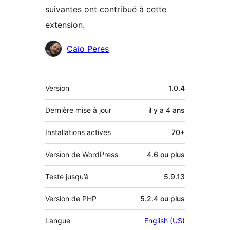
suivantes ont contribué à cette
extension.
Contributeurs
Caio Peres
Méta
Version
1.0.4
Dernière mise à jour
il y a
4 ans
Installations actives
70+
Version de WordPress
4.6 ou plus
Testé jusqu’à
5.9.13
Version de PHP
5.2.4 ou plus
Langue
English (US)