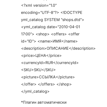
<?xml version="1.0"
encoding="UTF-8"?> <!DOCTYPE
yml_catalog SYSTEM "shops.dtd">
<yml_catalog date="2010-04-01
17:00"> <shop> <offers> <offer
id="ID"> <name>ИМЯ</name>
<description>ОПИСАНИЕ</description>
<price>ЦЕНА</price>
<currencyId>RUR</currencyId>
<SKU>SKU</SKU>
<picture>ССЫЛКА</picture>
</offer> </offers> </shop>
</yml_catalog>
*Плагин автоматически