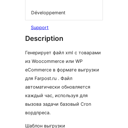
Développement
Support
Description
Генерирует файл xml с товарами
из Woocommerce или WP
eCommerce в формате выгрузки
для Farpost.ru . Файл
автоматически обновляется
каждый час, используя для
вызова задачи базовый Cron
вордпреса.
Шаблон выгрузки