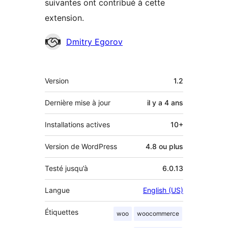
suivantes ont contribué à cette
extension.
Contributeurs
Dmitry Egorov
Méta
Version
1.2
Dernière mise à jour
il y a
4 ans
Installations actives
10+
Version de WordPress
4.8 ou plus
Testé jusqu’à
6.0.13
Langue
English (US)
Étiquettes
woo
woocommerce