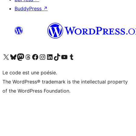
BuddyPress
↗
Visitez notre compte X (précédemment Twitter)
Visiter notre compte Bluesky
Visiter notre compte Mastodon
Visiter notre compte Threads
Consulter notre compte Facebook
Consulter notre compte Instagram
Consulter notre compte LinkedIn
Visiter notre compte TokTok
Visiter notre chaîne YouTube
Visiter notre compte Tumblr
Le code est une poésie.
The WordPress® trademark is the intellectual property
of the WordPress Foundation.