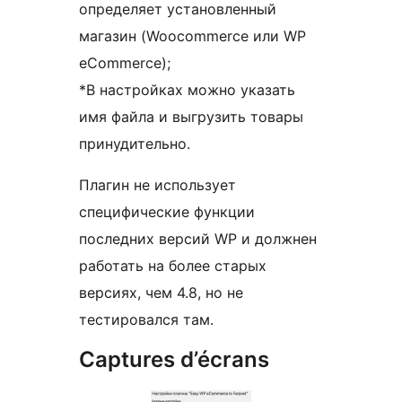
определяет установленный
магазин (Woocommerce или WP
eCommerce);
*В настройках можно указать
имя файла и выгрузить товары
принудительно.
Плагин не использует
специфические функции
последних версий WP и должнен
работать на более старых
версиях, чем 4.8, но не
тестировался там.
Captures d’écrans