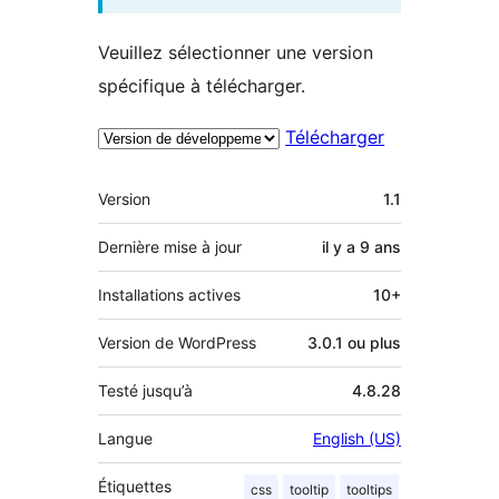
Veuillez sélectionner une version
spécifique à télécharger.
Télécharger
Méta
Version
1.1
Dernière mise à jour
il y a
9 ans
Installations actives
10+
Version de WordPress
3.0.1 ou plus
Testé jusqu’à
4.8.28
Langue
English (US)
Étiquettes
css
tooltip
tooltips