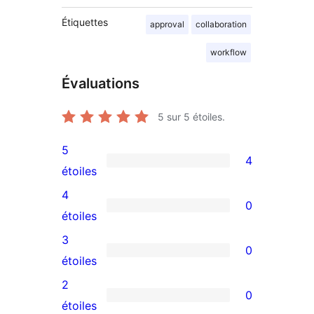
Étiquettes
approval
collaboration
workflow
Évaluations
5
sur 5 étoiles.
5
4
4
étoiles
avis
4
0
à
0
étoiles
5
avis
3
0
étoiles
à
0
étoiles
4
avis
2
0
étoile
à
0
étoiles