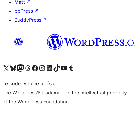
Matt
↗
bbPress
↗
BuddyPress
↗
Visitez notre compte X (précédemment Twitter)
Visiter notre compte Bluesky
Visiter notre compte Mastodon
Visiter notre compte Threads
Consulter notre compte Facebook
Consulter notre compte Instagram
Consulter notre compte LinkedIn
Visiter notre compte TokTok
Visiter notre chaîne YouTube
Visiter notre compte Tumblr
Le code est une poésie.
The WordPress® trademark is the intellectual property
of the WordPress Foundation.