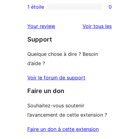
3
avis
1 étoile
0
0
étoile
à
avis
2
avis
Your review
Voir tous les
à
étoile
Support
1
étoile
Quelque chose à dire ? Besoin
d’aide ?
Voir le forum de support
Faire un don
Souhaitez-vous soutenir
l’avancement de cette extension ?
Faire un don à cette extension