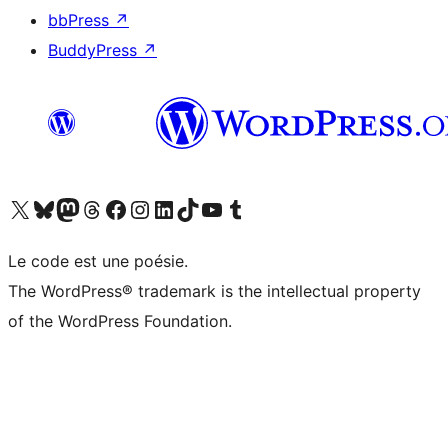
bbPress
↗
BuddyPress
↗
Visitez notre compte X (précédemment Twitter)
Visiter notre compte Bluesky
Visiter notre compte Mastodon
Visiter notre compte Threads
Consulter notre compte Facebook
Consulter notre compte Instagram
Consulter notre compte LinkedIn
Visiter notre compte TokTok
Visiter notre chaîne YouTube
Visiter notre compte Tumblr
Le code est une poésie.
The WordPress® trademark is the intellectual property
of the WordPress Foundation.