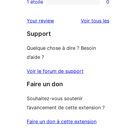
avis
1 étoile
0
0
étoile
à
avis
2
avis
Your review
Voir tous les
à
étoile
Support
1
étoile
Quelque chose à dire ? Besoin
d’aide ?
Voir le forum de support
Faire un don
Souhaitez-vous soutenir
l’avancement de cette extension ?
Faire un don à cette extension