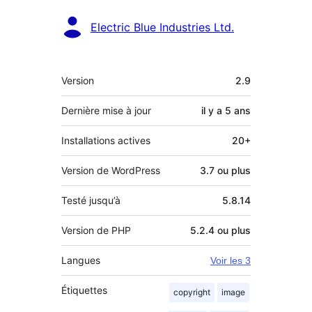
Contributeurs
Electric Blue Industries Ltd.
Méta
Version
2.9
Dernière mise à jour
il y a
5 ans
Installations actives
20+
Version de WordPress
3.7 ou plus
Testé jusqu’à
5.8.14
Version de PHP
5.2.4 ou plus
Langues
Voir les 3
Étiquettes
copyright
image