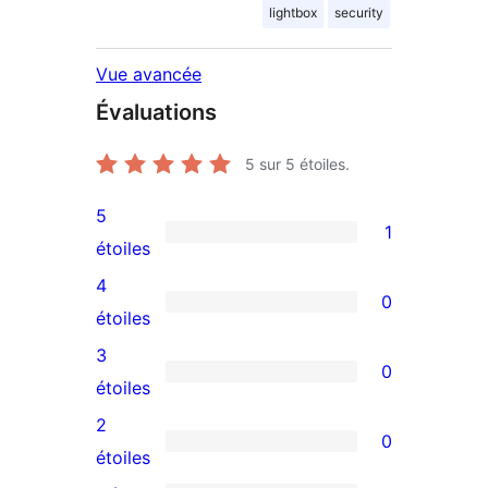
lightbox
security
Vue avancée
Évaluations
5
sur 5 étoiles.
5
1
1
étoiles
avis
4
0
à
0
étoiles
5
avis
3
0
étoile
à
0
étoiles
4
avis
2
0
étoile
à
0
étoiles
3