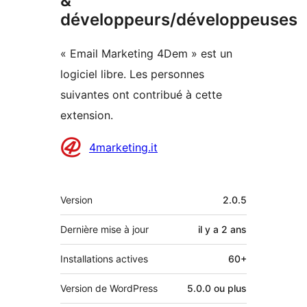
&
développeurs/développeuses
« Email Marketing 4Dem » est un
logiciel libre. Les personnes
suivantes ont contribué à cette
extension.
Contributeurs
4marketing.it
Méta
Version
2.0.5
Dernière mise à jour
il y a
2 ans
Installations actives
60+
Version de WordPress
5.0.0 ou plus