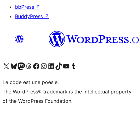
bbPress
↗
BuddyPress
↗
Visitez notre compte X (précédemment Twitter)
Visiter notre compte Bluesky
Visiter notre compte Mastodon
Visiter notre compte Threads
Consulter notre compte Facebook
Consulter notre compte Instagram
Consulter notre compte LinkedIn
Visiter notre compte TokTok
Visiter notre chaîne YouTube
Visiter notre compte Tumblr
Le code est une poésie.
The WordPress® trademark is the intellectual property
of the WordPress Foundation.