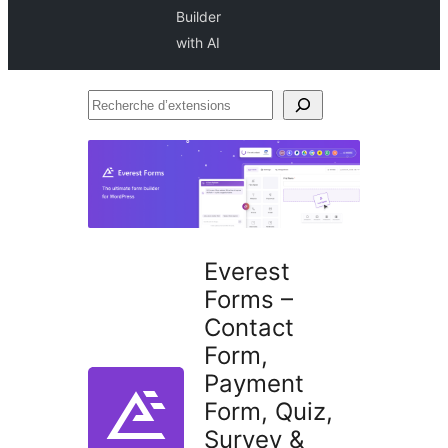
Builder
with AI
Recherche
d’extensions
Everest
Forms –
Contact
Form,
Payment
Form, Quiz,
Survey &