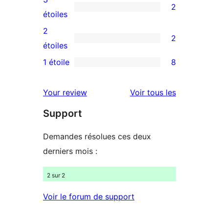
2
étoiles
à
2
étoiles
4
avis
2
2
étoiles
à
2
étoiles
3
avis
1 étoile
8
8
étoiles
à
avis
2
avis
Your review
Voir tous les
à
étoiles
Support
1
étoiles
Demandes résolues ces deux
derniers mois :
2 sur 2
Voir le forum de support