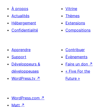
À propos
Vitrine
Actualités
Thèmes
Hébergement
Extensions
Confidentialité
Compositions
Apprendre
Contribuer
Support
Évènements
Développeurs &
Faire un don
↗
développeuses
« Five For the
WordPress.tv
↗
Future »
WordPress.com
↗
Matt
↗