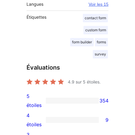
Langues
Voir les 15
Étiquettes
contact form
custom form
form builder
forms
survey
Évaluations
4.9
sur 5 étoiles.
5
354
354
étoiles
avis
4
9
à
9
étoiles
5
avis
3