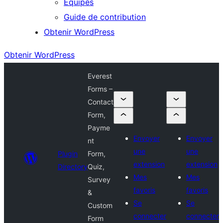
Équipes
Guide de contribution
Obtenir WordPress
Obtenir WordPress
Everest
Forms –
Contact
Form,
Payme
Envoyer
Envoyer
nt
une
une
Plugin
Form,
extension
extension
Directory
Quiz,
Mes
Mes
Survey
favoris
favoris
&
Se
Se
Custom
connecter
connecter
Form