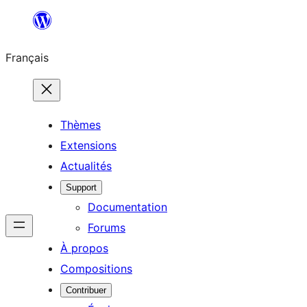
Aller
au
Français
contenu
Thèmes
Extensions
Actualités
Support
Documentation
Forums
À propos
Compositions
Contribuer