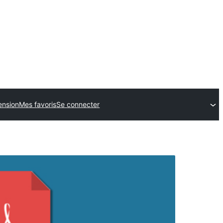
ension
Mes favoris
Se connecter