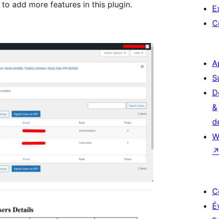
o add more features in this plugin.
E
C
A
S
D
&
d
W
C
É