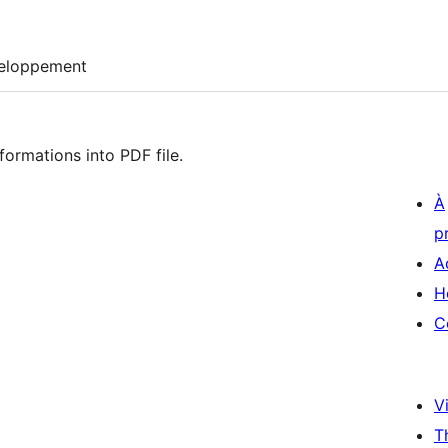
eloppement
formations into PDF file.
À
p
A
H
C
Vi
T