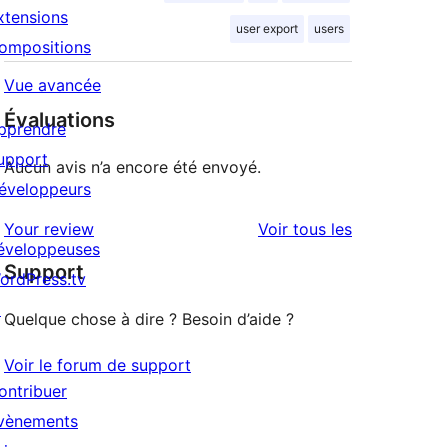
xtensions
user export
users
ompositions
Vue avancée
Évaluations
pprendre
upport
Aucun avis n’a encore été envoyé.
éveloppeurs
avis
Your review
Voir tous les
éveloppeuses
Support
ordPress.tv
↗
Quelque chose à dire ? Besoin d’aide ?
Voir le forum de support
ontribuer
vènements