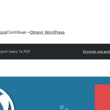
ions
Contribuer
Obtenir WordPress
xport Users To PDF
Envoyer une ext