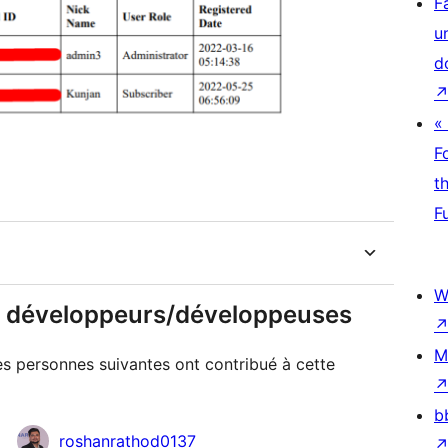
F
u
d
«
F
t
F
W
 & développeurs/développeuses
M
Les personnes suivantes ont contribué à cette
b
roshanrathod0137