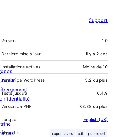
Support
Méta
Version
1.0
Dernière mise à jour
il y a
2 ans
Installations actives
Moins de 10
ropos
ctualités
Version de WordPress
5.2 ou plus
ébergement
Testé jusqu’à
6.4.9
onfidentialité
Version de PHP
7.2.29 ou plus
Langue
English (US)
trine
hèmes
Étiquettes
export users
pdf
pdf export