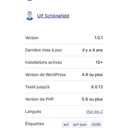
Ulf Schönefeld
Méta
Version
1.0.1
Dernière mise à jour
il y a
4 ans
Installations actives
10+
Version de WordPress
4.8 ou plus
Testé jusqu’à
6.0.13
Version de PHP
5.6 ou plus
Langues
Voir les 2
Étiquettes
acf
acf-json
JSON