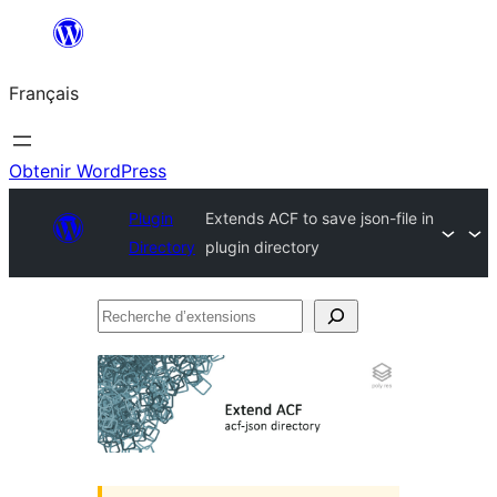
Aller
au
Français
contenu
Obtenir WordPress
Plugin
Extends ACF to save json-file in
Directory
plugin directory
Recherche
d’extensions