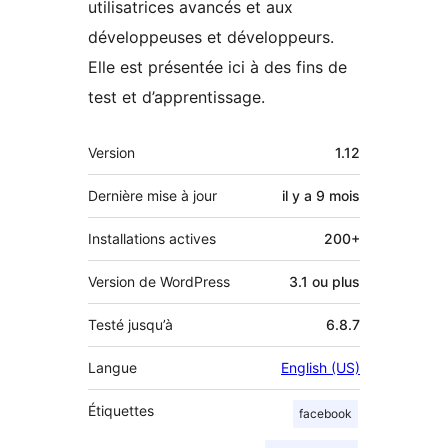
utilisatrices avancés et aux
développeuses et développeurs.
Elle est présentée ici à des fins de
test et d’apprentissage.
Méta
Version
1.12
Dernière mise à jour
il y a
9 mois
Installations actives
200+
Version de WordPress
3.1 ou plus
Testé jusqu’à
6.8.7
Langue
English (US)
Étiquettes
facebook