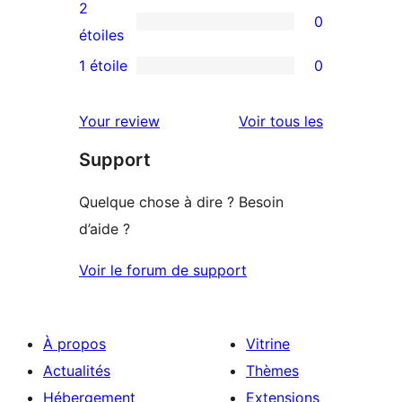
avis
2
0
étoile
à
0
étoiles
3
avis
1 étoile
0
0
étoile
à
avis
2
avis
Your review
Voir tous les
à
étoile
Support
1
étoile
Quelque chose à dire ? Besoin
d’aide ?
Voir le forum de support
À propos
Vitrine
Actualités
Thèmes
Hébergement
Extensions