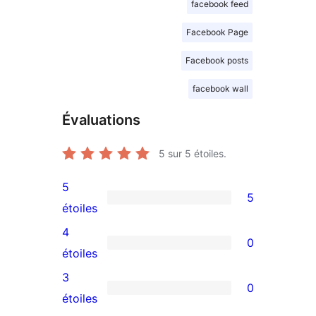
facebook feed
Facebook Page
Facebook posts
facebook wall
Évaluations
5
sur 5 étoiles.
5
5
5
étoiles
avis
4
0
à
0
étoiles
5
avis
3
0
étoiles
à
0
étoiles
4