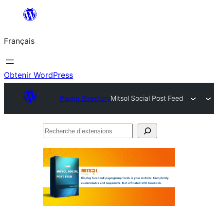
Aller
au
Français
contenu
Obtenir WordPress
Plugin Directory
Mitsol Social Post Feed
Recherche
d’extensions