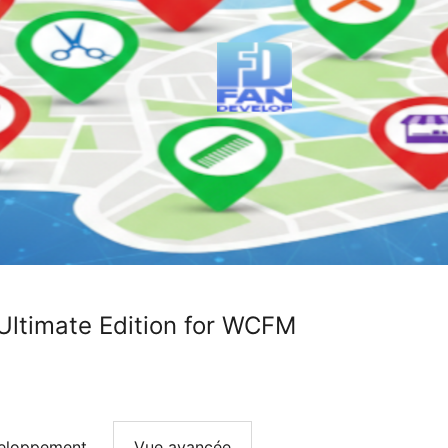
 Ultimate Edition for WCFM
eloppement
Vue avancée