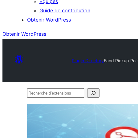
Équipes
Guide de contribution
Obtenir WordPress
Obtenir WordPress
Plugin Directory
Fand Pickup Poin
Recherche
d’extensions