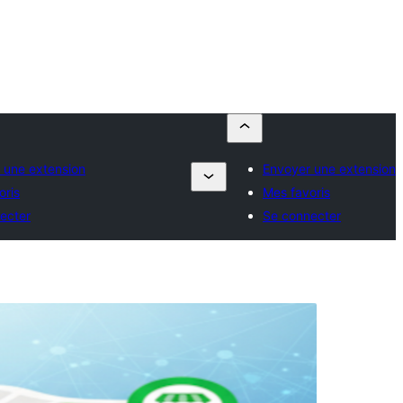
 une extension
Envoyer une extension
oris
Mes favoris
ecter
Se connecter