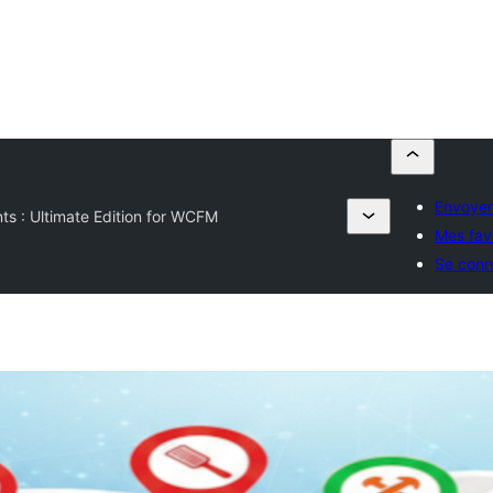
Envoyer
ts : Ultimate Edition for WCFM
Mes fav
Se conn