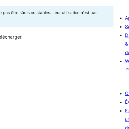
as être sûres ou stables. Leur utilisation n’est pas
A
S
D
élécharger.
&
d
W
C
É
F
u
d