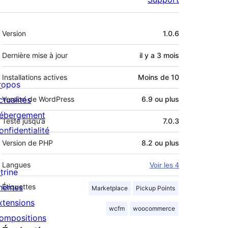
Méta
Version
1.0.6
Dernière mise à jour
il y a
3 mois
Installations actives
Moins de 10
ropos
ctualités
Version de WordPress
6.9 ou plus
ébergement
Testé jusqu’à
7.0.3
onfidentialité
Version de PHP
8.2 ou plus
Langues
Voir les 4
trine
hèmes
Étiquettes
Marketplace
Pickup Points
xtensions
wcfm
woocommerce
ompositions