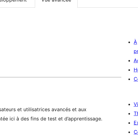
À
p
A
H
C
Vi
ateurs et utilisatrices avancés et aux
T
ée ici à des fins de test et d’apprentissage.
E
C