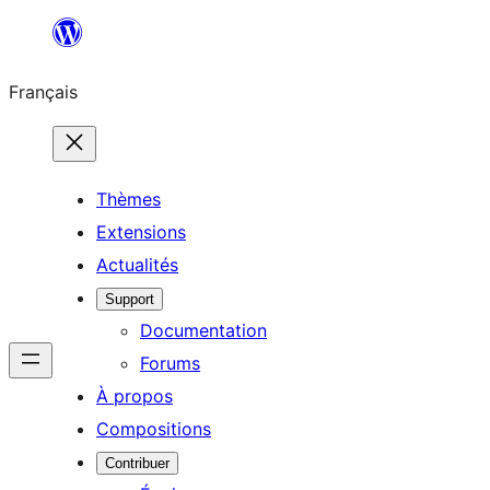
Aller
au
Français
contenu
Thèmes
Extensions
Actualités
Support
Documentation
Forums
À propos
Compositions
Contribuer