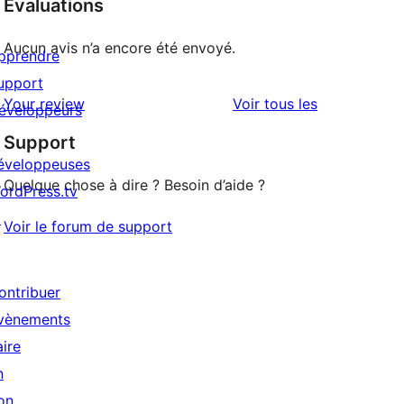
Évaluations
Aucun avis n’a encore été envoyé.
pprendre
upport
avis
Your review
Voir tous les
éveloppeurs
Support
éveloppeuses
Quelque chose à dire ? Besoin d’aide ?
ordPress.tv
↗
Voir le forum de support
ontribuer
vènements
aire
n
on