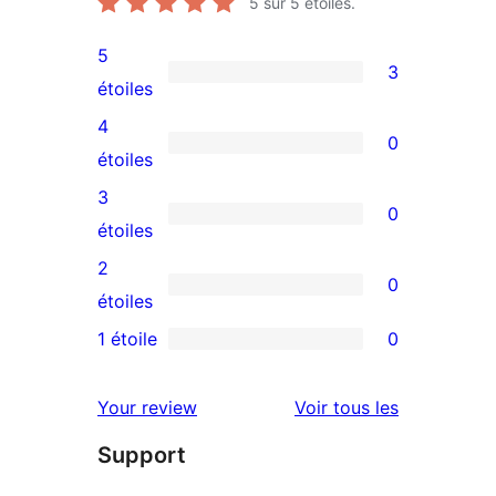
5
sur 5 étoiles.
5
3
3
étoiles
avis
4
0
à
0
étoiles
5
avis
3
0
étoiles
à
0
étoiles
4
avis
2
0
étoile
à
0
étoiles
3
avis
1 étoile
0
0
étoile
à
avis
2
avis
Your review
Voir tous les
à
étoile
Support
1
étoile