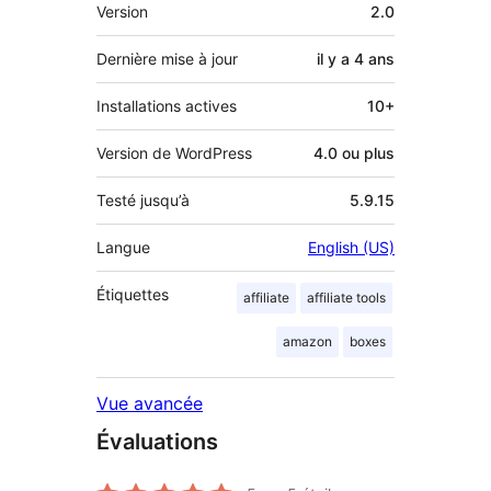
Méta
Version
2.0
Dernière mise à jour
il y a
4 ans
Installations actives
10+
Version de WordPress
4.0 ou plus
Testé jusqu’à
5.9.15
Langue
English (US)
Étiquettes
affiliate
affiliate tools
amazon
boxes
Vue avancée
Évaluations