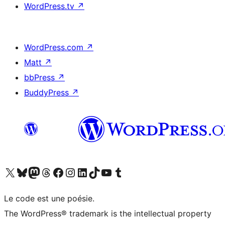
WordPress.tv
↗
WordPress.com
↗
Matt
↗
bbPress
↗
BuddyPress
↗
Visitez notre compte X (précédemment Twitter)
Visiter notre compte Bluesky
Visiter notre compte Mastodon
Visiter notre compte Threads
Consulter notre compte Facebook
Consulter notre compte Instagram
Consulter notre compte LinkedIn
Visiter notre compte TokTok
Visiter notre chaîne YouTube
Visiter notre compte Tumblr
Le code est une poésie.
The WordPress® trademark is the intellectual property