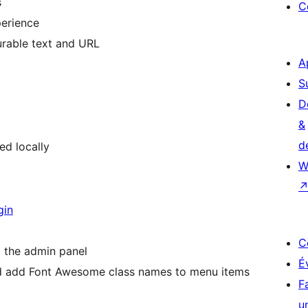
s
C
perience
urable text and URL
A
S
D
&
d
ed locally
W
gin
C
m the admin panel
É
d add Font Awesome class names to menu items
F
u