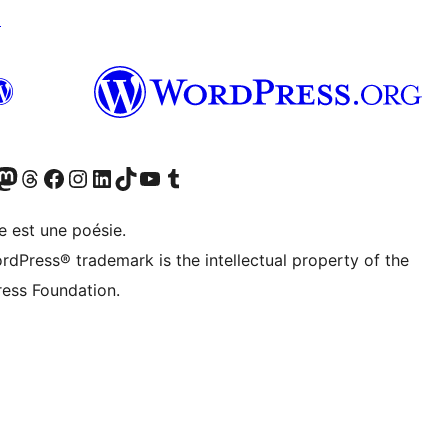
↗
cédemment Twitter)
otre compte Bluesky
isiter notre compte Mastodon
Visiter notre compte Threads
Consulter notre compte Facebook
Consulter notre compte Instagram
Consulter notre compte LinkedIn
Visiter notre compte TokTok
Visiter notre chaîne YouTube
Visiter notre compte Tumblr
e est une poésie.
rdPress® trademark is the intellectual property of the
ess Foundation.