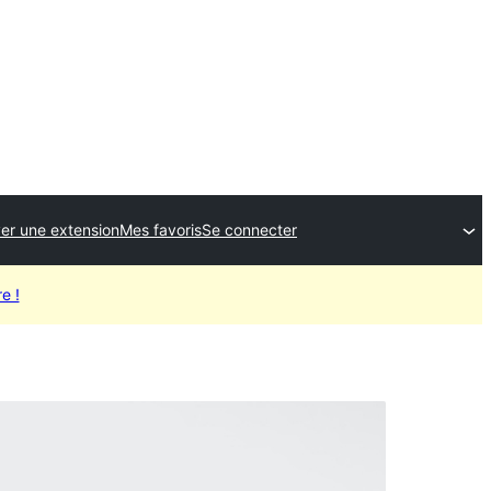
er une extension
Mes favoris
Se connecter
e !