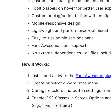
Customizable background and icon color
Tooltip labels on hover for better user ex
Custom pricing/action button with config
Mobile-responsive design
Lightweight and performance-optimized
Easy-to-use admin settings panel
Font Awesome icons support
No external dependencies – all files includ
How It Works:
Install and activate the
Font Awesome plu
Create or select a WordPress menu
Configure colors and button settings fro
Enable
CSS Classes
in Screen Options an
(e.g.,
)
fas fa-home