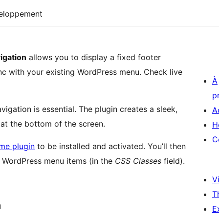
eloppement
igation
allows you to display a fixed footer
ync with your existing WordPress menu. Check live
À
p
vigation is essential. The plugin creates a sleek,
A
at the bottom of the screen.
H
C
me plugin
to be installed and activated. You’ll then
 WordPress menu items (in the
CSS Classes
field).
Vi
T
u
E