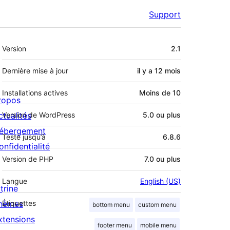
Support
Méta
Version
2.1
Dernière mise à jour
il y a
12 mois
Installations actives
Moins de 10
ropos
ctualités
Version de WordPress
5.0 ou plus
ébergement
Testé jusqu’à
6.8.6
onfidentialité
Version de PHP
7.0 ou plus
Langue
English (US)
trine
hèmes
Étiquettes
bottom menu
custom menu
xtensions
footer menu
mobile menu