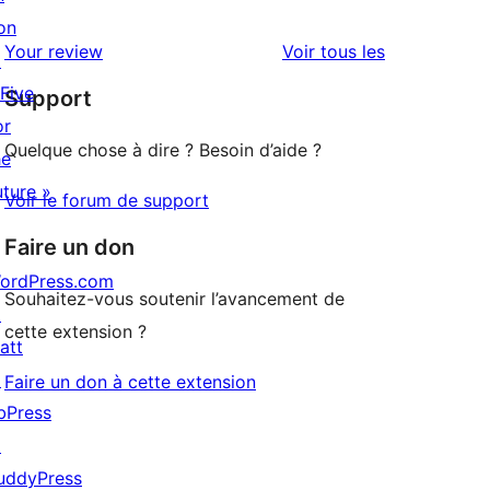
étoile
à
on
avis
2
avis
Your review
Voir tous les
↗
à
étoile
 Five
Support
1
or
étoile
Quelque chose à dire ? Besoin d’aide ?
he
uture »
Voir le forum de support
Faire un don
ordPress.com
Souhaitez-vous soutenir l’avancement de
↗
cette extension ?
att
↗
Faire un don à cette extension
bPress
↗
uddyPress