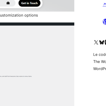
customization options
Visitez notre compte X (pré
Visiter n
V
Le cod
The Wo
WordPr