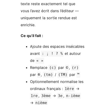
texte reste exactement tel que
vous l’avez écrit dans l’éditeur —
uniquement la sortie rendue est
enrichie.
Ce qu’il fait :
Ajoute des espaces insécables
avant
et autour
: ; ! ? %
de
« »
Remplace
par
,
(c)
©
(r)
par
,
/
par
®
(tm)
(TM)
™
Optionnellement normalise les
ordinaux français :
→
1ère
,
→
,
1re
3ème
3e
n-ième
→
nième