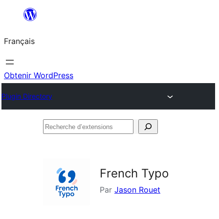
Aller
au
Français
contenu
Obtenir WordPress
Plugin Directory
Recherche
d’extensions
French Typo
Par
Jason Rouet