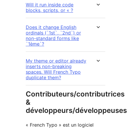
Will it run inside code
blocks, scripts, or « ?
Does it change English
ordinals (`1st`, `2nd`) or
non-standard forms like
`1ème`?
My theme or editor already
inserts non-breaking
spaces. Will French Typo
duplicate them?
Contributeurs/contributrices
&
développeurs/développeuses
« French Typo » est un logiciel