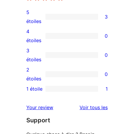
5
3
3
étoiles
avis
4
0
à
0
étoiles
5
avis
3
0
étoiles
à
0
étoiles
4
avis
2
0
étoile
à
0
étoiles
3
avis
1 étoile
1
1
étoile
à
avis
2
avis
Your review
Voir tous les
à
étoile
Support
1
étoile