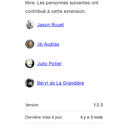
libre. Les personnes suivantes ont
contribué à cette extension.
Contributeurs
Jason Rouet
Jb Audras
Julio Potier
Béryl de La Grandière
Méta
Version
1.2.3
Dernière mise à jour
il y a
3 mois