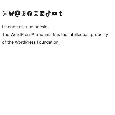
Visitez notre compte X (précédemment Twitter)
Visiter notre compte Bluesky
Visiter notre compte Mastodon
Visiter notre compte Threads
Consulter notre compte Facebook
Consulter notre compte Instagram
Consulter notre compte LinkedIn
Visiter notre compte TokTok
Visiter notre chaîne YouTube
Visiter notre compte Tumblr
Le code est une poésie.
The WordPress® trademark is the intellectual property
of the WordPress Foundation.