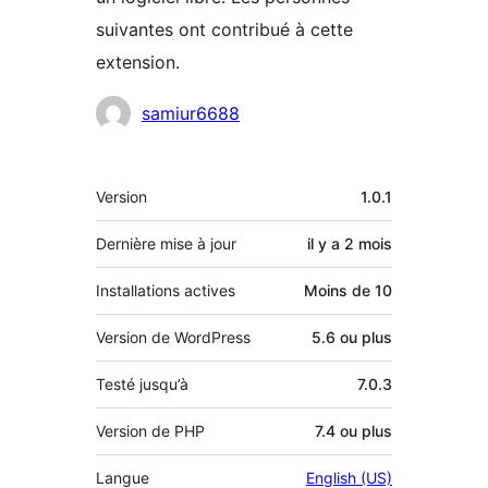
suivantes ont contribué à cette
extension.
Contributeurs
samiur6688
Méta
Version
1.0.1
Dernière mise à jour
il y a
2 mois
Installations actives
Moins de 10
Version de WordPress
5.6 ou plus
Testé jusqu’à
7.0.3
Version de PHP
7.4 ou plus
Langue
English (US)