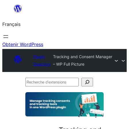
Aller
au
Français
contenu
Obtenir WordPress
Plugin
Tracking and Consent Manager
Directory
– WP Full Picture
Recherche
d’extensions