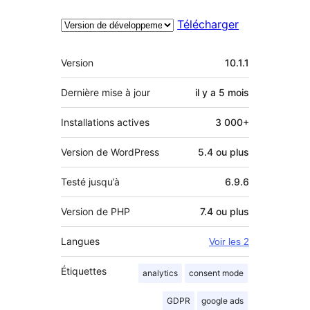
Télécharger
Méta
Version
10.1.1
Dernière mise à jour
il y a
5 mois
Installations actives
3 000+
Version de WordPress
5.4 ou plus
Testé jusqu’à
6.9.6
Version de PHP
7.4 ou plus
Langues
Voir les 2
Étiquettes
analytics
consent mode
GDPR
google ads