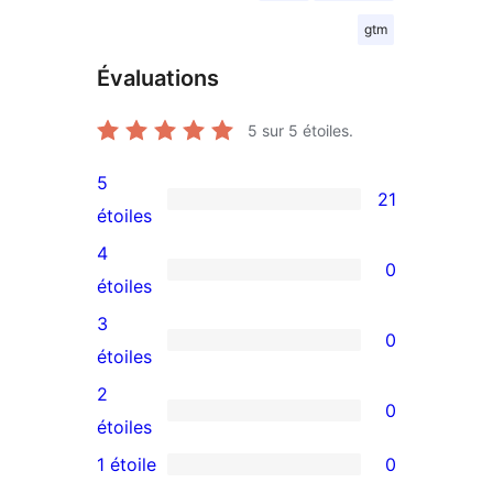
gtm
Évaluations
5
sur 5 étoiles.
5
21
21
étoiles
avis
4
0
à
0
étoiles
5
avis
3
0
étoiles
à
0
étoiles
4
avis
2
0
étoile
à
0
étoiles
3
avis
1 étoile
0
0
étoile
à