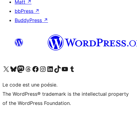
Matt
↗
bbPress
↗
BuddyPress
↗
Visitez notre compte X (précédemment Twitter)
Visiter notre compte Bluesky
Visiter notre compte Mastodon
Visiter notre compte Threads
Consulter notre compte Facebook
Consulter notre compte Instagram
Consulter notre compte LinkedIn
Visiter notre compte TokTok
Visiter notre chaîne YouTube
Visiter notre compte Tumblr
Le code est une poésie.
The WordPress® trademark is the intellectual property
of the WordPress Foundation.