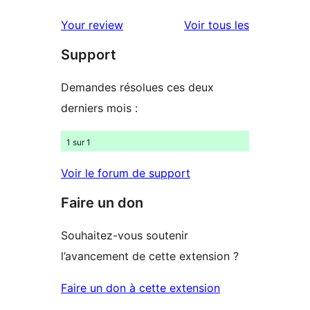
avis
2
avis
Your review
Voir tous les
à
étoile
Support
1
étoile
Demandes résolues ces deux
derniers mois :
1 sur 1
Voir le forum de support
Faire un don
Souhaitez-vous soutenir
l’avancement de cette extension ?
Faire un don à cette extension