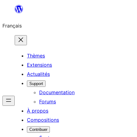
Aller
au
Français
contenu
Thèmes
Extensions
Actualités
Support
Documentation
Forums
À propos
Compositions
Contribuer