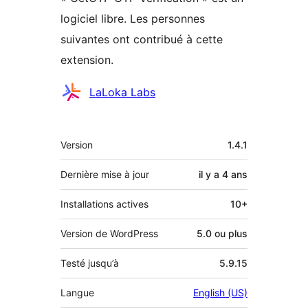
logiciel libre. Les personnes
suivantes ont contribué à cette
extension.
Contributeurs
LaLoka Labs
Méta
Version
1.4.1
Dernière mise à jour
il y a
4 ans
Installations actives
10+
Version de WordPress
5.0 ou plus
Testé jusqu’à
5.9.15
Langue
English (US)