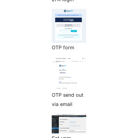
OTP form
OTP send out
via email
Set user