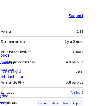
Support
Méta
Version
1.2.13
Dernière mise à jour
il y a
2 mois
Installations actives
3 000+
ropos
ctualités
Version de WordPress
4.9 ou plus
ébergement
Testé jusqu’à
7.0.0
onfidentialité
Version de PHP
5.6 ou plus
Langues
Voir les 2
trine
hèmes
Étiquettes
content
data
demo
import