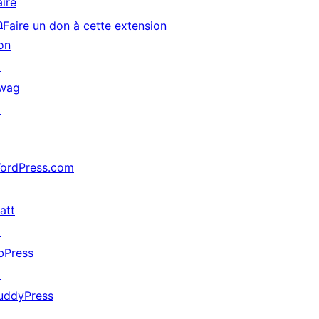
aire
n
Faire un don à cette extension
on
↗
wag
↗
ordPress.com
↗
att
↗
bPress
↗
uddyPress
↗