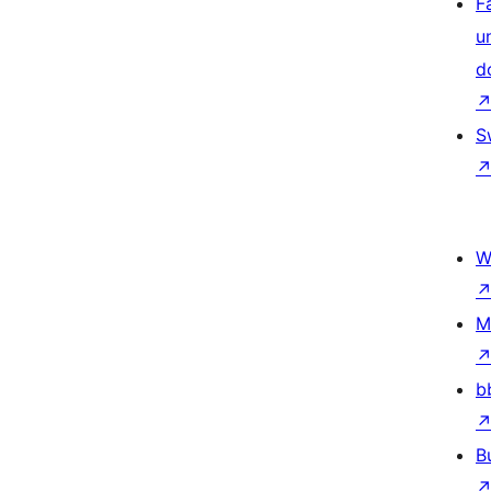
F
u
d
S
W
M
b
B