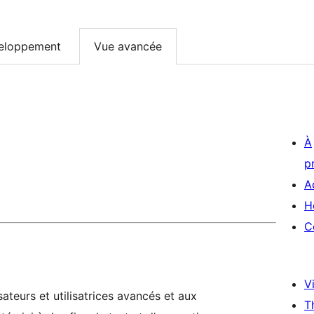
eloppement
Vue avancée
À
p
A
H
C
Vi
ateurs et utilisatrices avancés et aux
T