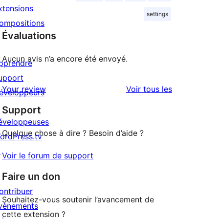
xtensions
settings
ompositions
Évaluations
Aucun avis n’a encore été envoyé.
pprendre
upport
avis
Your review
Voir tous les
éveloppeurs
Support
éveloppeuses
Quelque chose à dire ? Besoin d’aide ?
ordPress.tv
↗
Voir le forum de support
Faire un don
ontribuer
Souhaitez-vous soutenir l’avancement de
vènements
cette extension ?