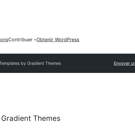
ions
Contribuer
Obtenir WordPress
 Templates by Gradient Themes
Envoyer u
y Gradient Themes