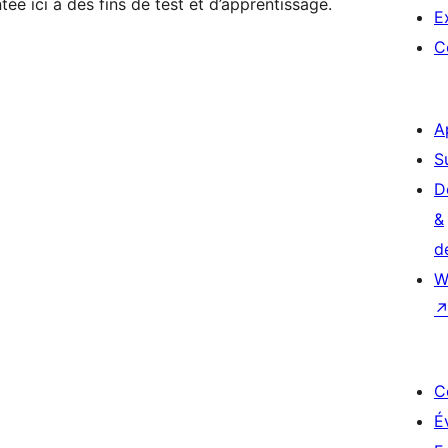
ée ici à des fins de test et d’apprentissage.
E
C
A
S
D
&
d
W
C
É