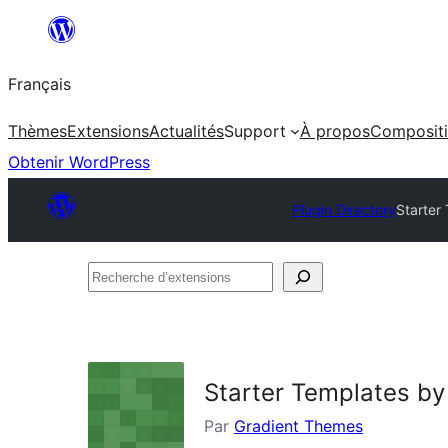
Aller
au
Français
contenu
Thèmes
Extensions
Actualités
Support
À propos
Composit
Obtenir WordPress
Plugin Directory
Starter
Recherche
d’extensions
Starter Templates b
Par
Gradient Themes