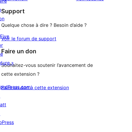
aire
à
étoile
n
Support
1
on
étoile
Quelque chose à dire ? Besoin d’aide ?
↗
 Five
Voir le forum de support
or
Faire un don
he
uture »
Souhaitez-vous soutenir l’avancement de
cette extension ?
ordPress.com
Faire un don à cette extension
↗
att
↗
bPress
↗