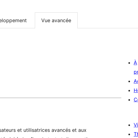
eloppement
Vue avancée
À
p
A
H
C
Vi
ateurs et utilisatrices avancés et aux
T