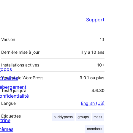
Support
Méta
Version
1.1
Dernière mise à jour
il y a
10 ans
Installations actives
10+
ropos
ctualités
Version de WordPress
3.0.1 ou plus
ébergement
Testé jusqu’à
4.6.30
onfidentialité
Langue
English (US)
Étiquettes
buddypress
groups
mass
trine
hèmes
members