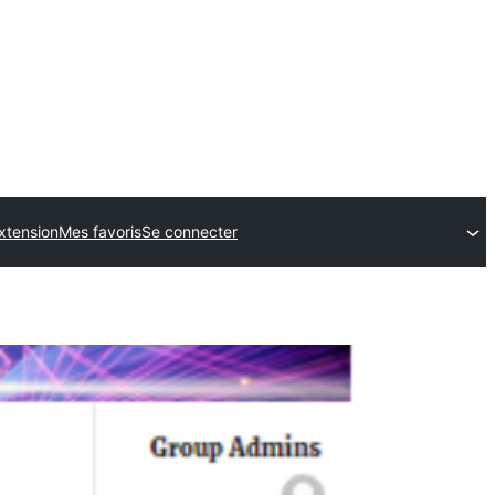
xtension
Mes favoris
Se connecter