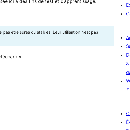
ée ici à des fins de test et d’apprentissage.
E
C
as être sûres ou stables. Leur utilisation n’est pas
A
S
D
élécharger.
&
d
W
C
É