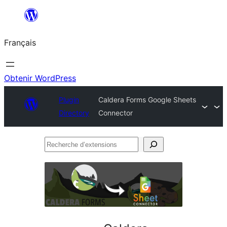
Aller
au
Français
contenu
Obtenir WordPress
Plugin
Caldera Forms Google Sheets
Directory
Connector
Recherche
d’extensions