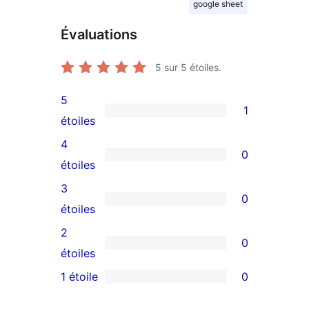
google sheet
Évaluations
5
sur 5 étoiles.
5
1
1
étoiles
avis
4
0
à
0
étoiles
5
avis
3
0
étoile
à
0
étoiles
4
avis
2
0
étoile
à
0
étoiles
3
avis
1 étoile
0
0
étoile
à
avis