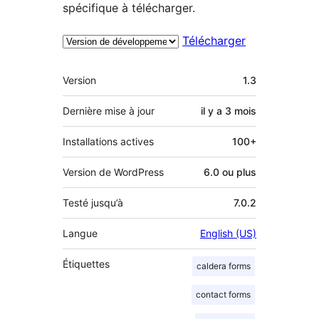
spécifique à télécharger.
Télécharger
Méta
Version
1.3
Dernière mise à jour
il y a
3 mois
Installations actives
100+
Version de WordPress
6.0 ou plus
Testé jusqu’à
7.0.2
Langue
English (US)
Étiquettes
caldera forms
contact forms