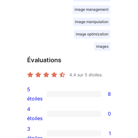
image management
image manipulation
image optimization
images
Évaluations
4.4
sur 5 étoiles.
5
8
8
étoiles
avis
4
0
à
0
étoiles
5
avis
3
1
étoiles
à
1
étoiles