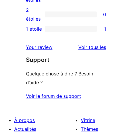
4
avis
2
0
étoile
à
0
étoiles
3
avis
1 étoile
1
1
étoile
à
avis
2
avis
Your review
Voir tous les
à
étoile
Support
1
étoile
Quelque chose à dire ? Besoin
d’aide ?
Voir le forum de support
À propos
Vitrine
Actualités
Thèmes