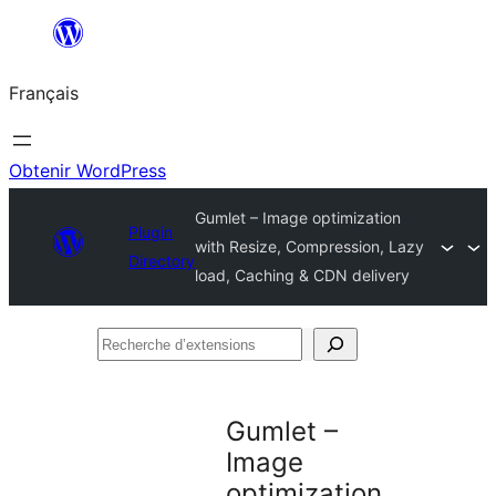
Aller
au
Français
contenu
Obtenir WordPress
Gumlet – Image optimization
Plugin
with Resize, Compression, Lazy
Directory
load, Caching & CDN delivery
Recherche
d’extensions
Gumlet –
Image
optimization