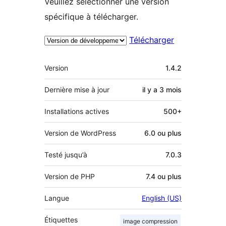
Veuillez sélectionner une version
spécifique à télécharger.
Télécharger
Méta
Version
1.4.2
Dernière mise à jour
il y a
3 mois
Installations actives
500+
Version de WordPress
6.0 ou plus
Testé jusqu’à
7.0.3
Version de PHP
7.4 ou plus
Langue
English (US)
Étiquettes
image compression