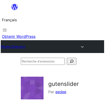
Aller
au
Français
contenu
Obtenir WordPress
Plugin Directory
Recherche
d’extensions
gutenslider
Par
eedee