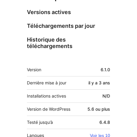
Versions actives
Téléchargements par jour
Historique des
téléchargements
Méta
Version
6.1.0
Dernière mise à jour
il y a
3 ans
Installations actives
N/D
Version de WordPress
5.6 ou plus
Testé jusqu’à
6.4.8
Langues
Voir les 10