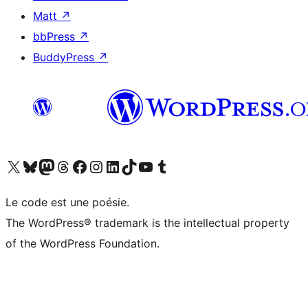
Matt
↗
bbPress
↗
BuddyPress
↗
Visitez notre compte X (précédemment Twitter)
Visiter notre compte Bluesky
Visiter notre compte Mastodon
Visiter notre compte Threads
Consulter notre compte Facebook
Consulter notre compte Instagram
Consulter notre compte LinkedIn
Visiter notre compte TokTok
Visiter notre chaîne YouTube
Visiter notre compte Tumblr
Le code est une poésie.
The WordPress® trademark is the intellectual property
of the WordPress Foundation.