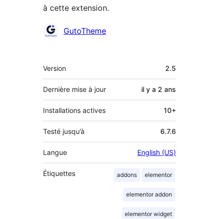
à cette extension.
Contributeurs
GutoTheme
Méta
Version
2.5
Dernière mise à jour
il y a
2 ans
Installations actives
10+
Testé jusqu’à
6.7.6
Langue
English (US)
Étiquettes
addons
elementor
elementor addon
elementor widget