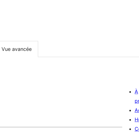
Vue avancée
À
p
A
H
C