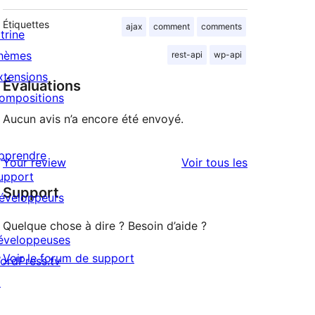
Étiquettes
ajax
comment
comments
trine
hèmes
rest-api
wp-api
xtensions
Évaluations
ompositions
Aucun avis n’a encore été envoyé.
pprendre
avis
Your review
Voir tous les
upport
Support
éveloppeurs
Quelque chose à dire ? Besoin d’aide ?
éveloppeuses
Voir le forum de support
ordPress.tv
↗