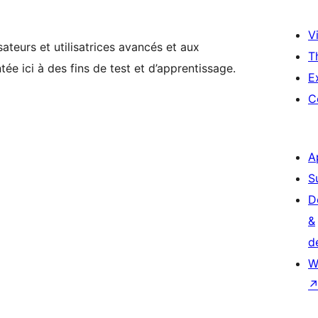
Vi
ateurs et utilisatrices avancés et aux
T
ée ici à des fins de test et d’apprentissage.
E
C
A
S
D
&
d
W