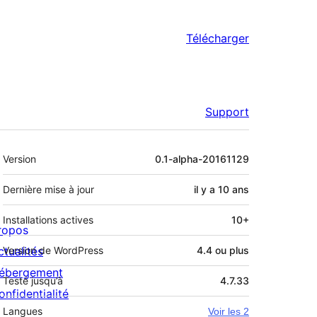
Télécharger
Support
Méta
Version
0.1-alpha-20161129
Dernière mise à jour
il y a
10 ans
Installations actives
10+
ropos
ctualités
Version de WordPress
4.4 ou plus
ébergement
Testé jusqu’à
4.7.33
onfidentialité
Langues
Voir les 2