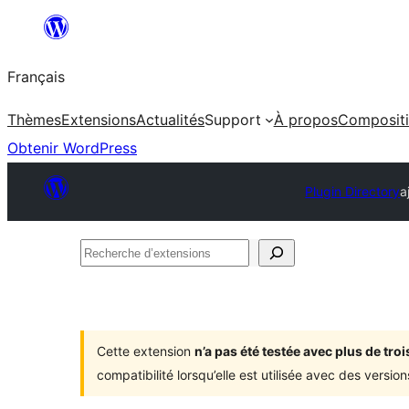
Aller
au
Français
contenu
Thèmes
Extensions
Actualités
Support
À propos
Composit
Obtenir WordPress
Plugin Directory
a
Recherche
d’extensions
Cette extension
n’a pas été testée avec plus de tr
compatibilité lorsqu’elle est utilisée avec des versi