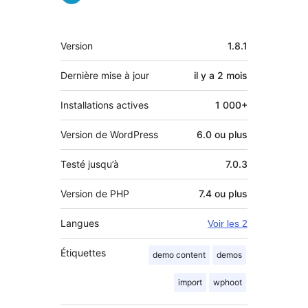
Méta
Version
1.8.1
Dernière mise à jour
il y a
2 mois
Installations actives
1 000+
Version de WordPress
6.0 ou plus
Testé jusqu’à
7.0.3
Version de PHP
7.4 ou plus
Langues
Voir les 2
Étiquettes
demo content
demos
import
wphoot