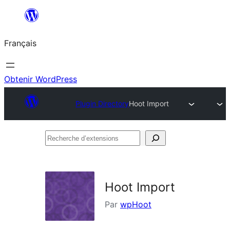
Aller
au
Français
contenu
Obtenir WordPress
Plugin Directory
Hoot Import
Recherche
d’extensions
Hoot Import
Par
wpHoot