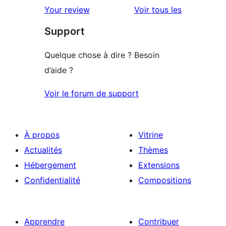
avis
2
avis
Your review
Voir tous les
à
étoile
Support
1
étoile
Quelque chose à dire ? Besoin
d’aide ?
Voir le forum de support
À propos
Vitrine
Actualités
Thèmes
Hébergement
Extensions
Confidentialité
Compositions
Apprendre
Contribuer