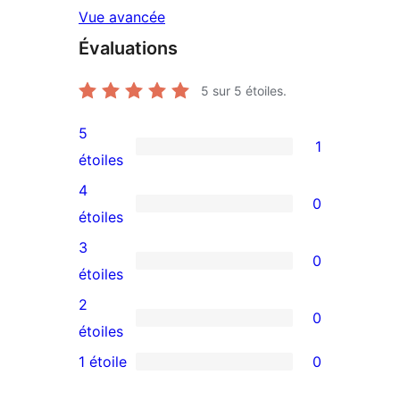
Vue avancée
Évaluations
5
sur 5 étoiles.
5
1
1
étoiles
avis
4
0
à
0
étoiles
5
avis
3
0
étoile
à
0
étoiles
4
avis
2
0
étoile
à
0
étoiles
3
avis
1 étoile
0
0
étoile
à