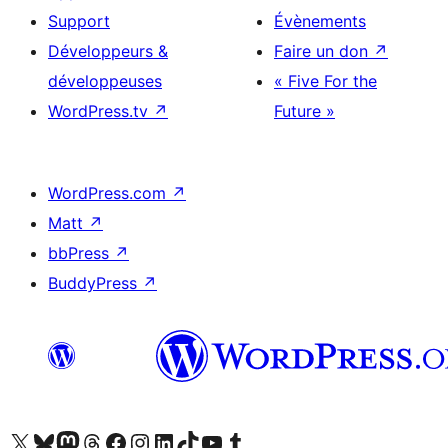
Support
Évènements
Développeurs &
Faire un don
↗
développeuses
« Five For the
WordPress.tv
↗
Future »
WordPress.com
↗
Matt
↗
bbPress
↗
BuddyPress
↗
Visitez notre compte X (précédemment Twitter)
Visiter notre compte Bluesky
Visiter notre compte Mastodon
Visiter notre compte Threads
Consulter notre compte Facebook
Consulter notre compte Instagram
Consulter notre compte LinkedIn
Visiter notre compte TokTok
Visiter notre chaîne YouTube
Visiter notre compte Tumblr