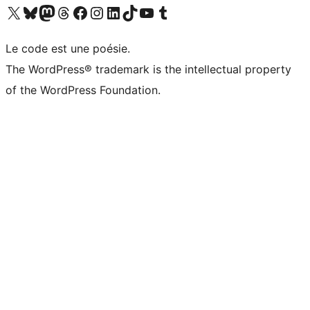
Visitez notre compte X (précédemment Twitter)
Visiter notre compte Bluesky
Visiter notre compte Mastodon
Visiter notre compte Threads
Consulter notre compte Facebook
Consulter notre compte Instagram
Consulter notre compte LinkedIn
Visiter notre compte TokTok
Visiter notre chaîne YouTube
Visiter notre compte Tumblr
Le code est une poésie.
The WordPress® trademark is the intellectual property
of the WordPress Foundation.