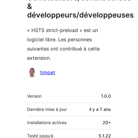
&
développeurs/développeuses
« HSTS strict-preload » est un
logiciel libre. Les personnes
suivantes ont contribué à cette
extension.
Contributeurs
timpet
Méta
Version
1.0.0
Dernière mise à jour
il y a
7 ans
Installations actives
20+
Testé jusqu’à
5.1.22