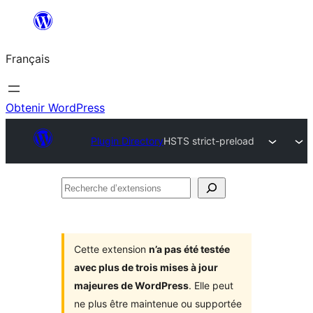
Aller
au
Français
contenu
Obtenir WordPress
Plugin Directory
HSTS strict-preload
Recherche
d’extensions
Cette extension
n’a pas été testée
avec plus de trois mises à jour
majeures de WordPress
. Elle peut
ne plus être maintenue ou supportée