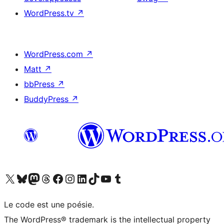
WordPress.tv
↗
WordPress.com
↗
Matt
↗
bbPress
↗
BuddyPress
↗
Visitez notre compte X (précédemment Twitter)
Visiter notre compte Bluesky
Visiter notre compte Mastodon
Visiter notre compte Threads
Consulter notre compte Facebook
Consulter notre compte Instagram
Consulter notre compte LinkedIn
Visiter notre compte TokTok
Visiter notre chaîne YouTube
Visiter notre compte Tumblr
Le code est une poésie.
The WordPress® trademark is the intellectual property