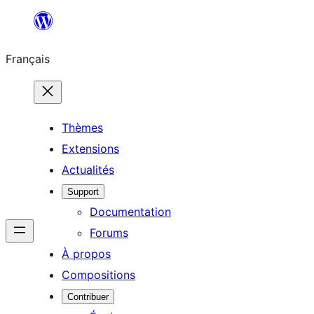
Aller
au
Français
contenu
Thèmes
Extensions
Actualités
Support
Documentation
Forums
À propos
Compositions
Contribuer