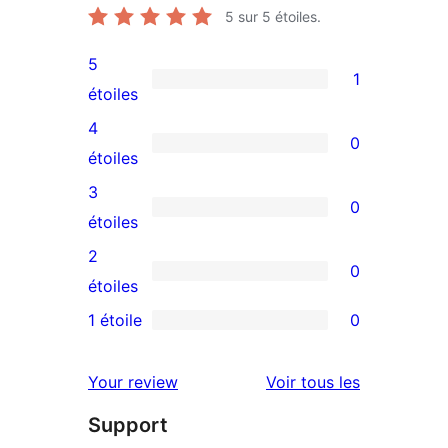
5
sur 5 étoiles.
5
1
1
étoiles
avis
4
0
à
0
étoiles
5
avis
3
0
étoile
à
0
étoiles
4
avis
2
0
étoile
à
0
étoiles
3
avis
1 étoile
0
0
étoile
à
avis
2
avis
Your review
Voir tous les
à
étoile
Support
1