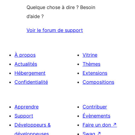
étoile
Quelque chose à dire ? Besoin
d’aide ?
Voir le forum de support
À propos
Vitrine
Actualités
Thèmes
Hébergement
Extensions
Confidentialité
Compositions
Apprendre
Contribuer
Support
Évènements
Développeurs &
Faire un don
↗
développeuses
Swag
↗