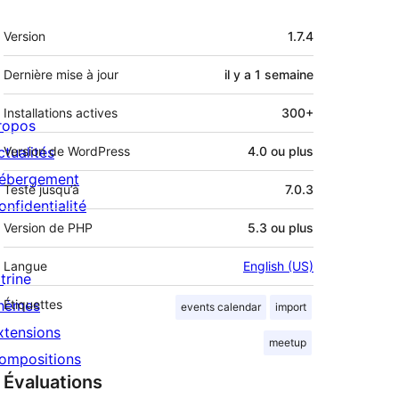
Méta
Version
1.7.4
Dernière mise à jour
il y a
1 semaine
Installations actives
300+
ropos
ctualités
Version de WordPress
4.0 ou plus
ébergement
Testé jusqu’à
7.0.3
onfidentialité
Version de PHP
5.3 ou plus
Langue
English (US)
trine
hèmes
Étiquettes
events calendar
import
xtensions
meetup
ompositions
Évaluations