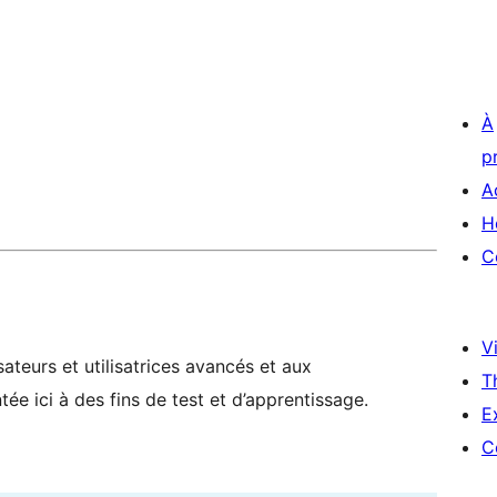
À
p
A
H
C
Vi
ateurs et utilisatrices avancés et aux
T
ée ici à des fins de test et d’apprentissage.
E
C