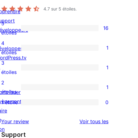
4.7
sur 5 étoiles.
pprendre
upport
5
16
éveloppeurs
16
étoiles
avis
4
1
éveloppeuses
à
1
étoiles
ordPress.tv
5
avis
3
↗
1
étoiles
à
1
étoiles
4
avis
2
1
étoile
à
1
étoiles
ontribuer
3
avis
vènements
1 étoile
0
0
étoile
à
aire
avis
2
n
avis
Your review
Voir tous les
à
étoile
on
Support
1