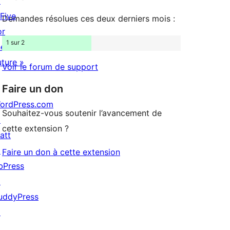
↗
étoile
 Five
Demandes résolues ces deux derniers mois :
or
1 sur 2
he
uture »
Voir le forum de support
Faire un don
ordPress.com
Souhaitez-vous soutenir l’avancement de
↗
cette extension ?
att
↗
Faire un don à cette extension
bPress
↗
uddyPress
↗