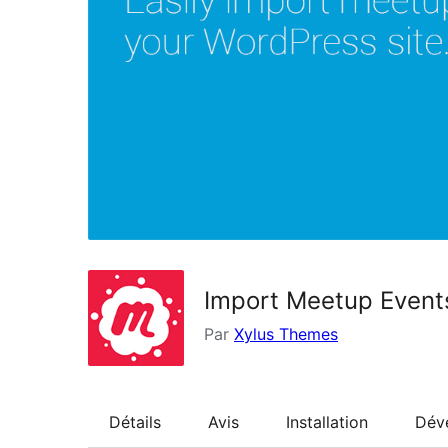
Import Meetup Event
Par
Xylus Themes
Détails
Avis
Installation
Dév