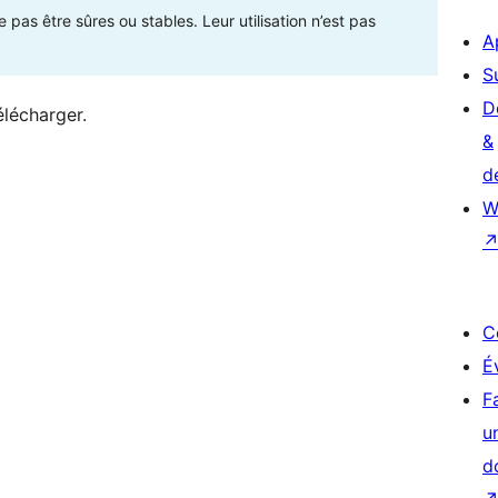
as être sûres ou stables. Leur utilisation n’est pas
A
S
D
élécharger.
&
d
W
C
É
F
u
d