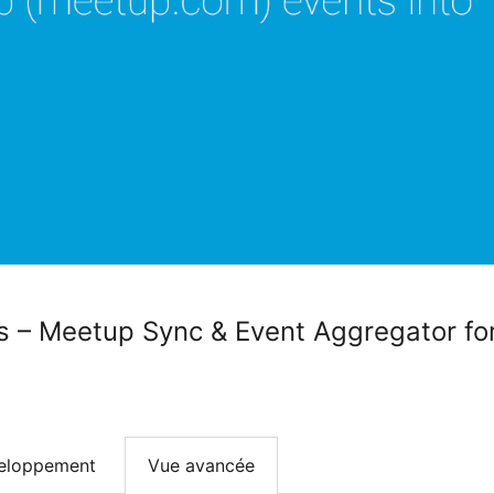
s – Meetup Sync & Event Aggregator fo
eloppement
Vue avancée