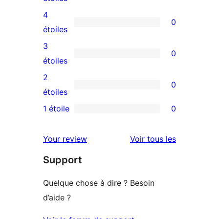
avis
4
0
à
0
étoiles
5
avis
3
0
étoiles
à
0
étoiles
4
avis
2
0
étoile
à
0
étoiles
3
avis
1 étoile
0
0
étoile
à
avis
2
avis
Your review
Voir tous les
à
étoile
Support
1
étoile
Quelque chose à dire ? Besoin
d’aide ?