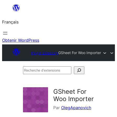
Aller
au
Français
contenu
Obtenir WordPress
Plugin Directory
GSheet For Woo Importer
Recherche
d’extensions
GSheet For
Woo Importer
Par
OlegApanovich