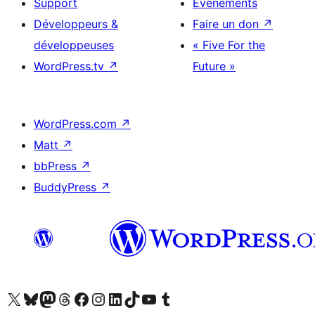
Support
Évènements
Développeurs &
Faire un don
↗
développeuses
« Five For the
WordPress.tv
↗
Future »
WordPress.com
↗
Matt
↗
bbPress
↗
BuddyPress
↗
Visitez notre compte X (précédemment Twitter)
Visiter notre compte Bluesky
Visiter notre compte Mastodon
Visiter notre compte Threads
Consulter notre compte Facebook
Consulter notre compte Instagram
Consulter notre compte LinkedIn
Visiter notre compte TokTok
Visiter notre chaîne YouTube
Visiter notre compte Tumblr