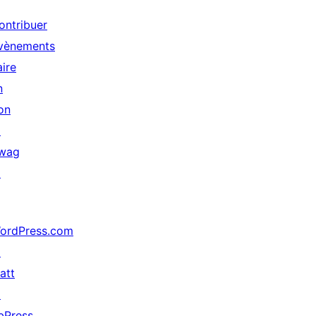
ontribuer
vènements
aire
n
on
↗
wag
↗
ordPress.com
↗
att
↗
bPress