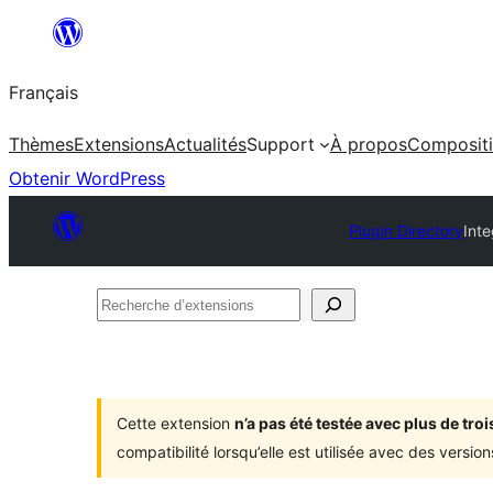
Aller
au
Français
contenu
Thèmes
Extensions
Actualités
Support
À propos
Composit
Obtenir WordPress
Plugin Directory
Inte
Recherche
d’extensions
Cette extension
n’a pas été testée avec plus de tr
compatibilité lorsqu’elle est utilisée avec des versi