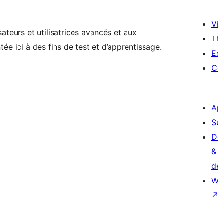
Vi
ateurs et utilisatrices avancés et aux
T
ée ici à des fins de test et d’apprentissage.
E
C
A
S
D
&
d
W