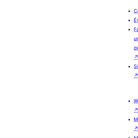
C
É
F
u
d
S
W
M
b