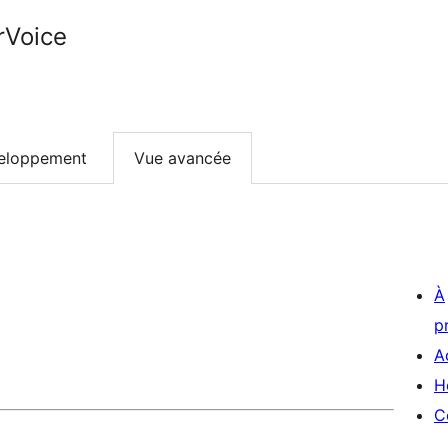
rVoice
eloppement
Vue avancée
À
p
A
H
C