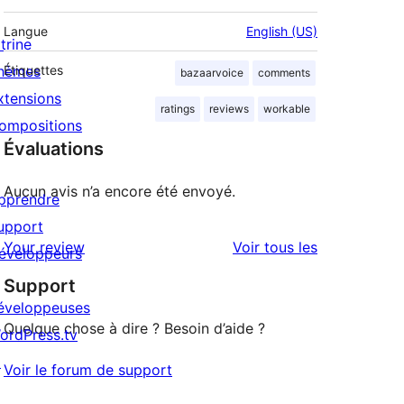
Langue
English (US)
trine
hèmes
Étiquettes
bazaarvoice
comments
xtensions
ratings
reviews
workable
ompositions
Évaluations
Aucun avis n’a encore été envoyé.
pprendre
upport
avis
Your review
Voir tous les
éveloppeurs
Support
éveloppeuses
Quelque chose à dire ? Besoin d’aide ?
ordPress.tv
↗
Voir le forum de support