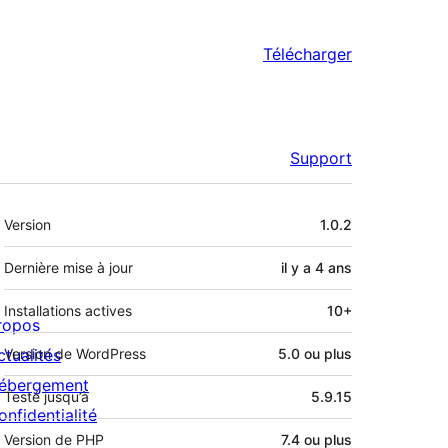
Télécharger
Support
Méta
Version
1.0.2
Dernière mise à jour
il y a
4 ans
Installations actives
10+
ropos
ctualités
Version de WordPress
5.0 ou plus
ébergement
Testé jusqu’à
5.9.15
onfidentialité
Version de PHP
7.4 ou plus