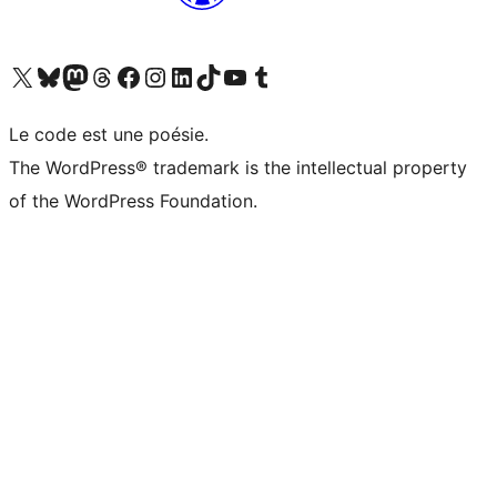
Visitez notre compte X (précédemment Twitter)
Visiter notre compte Bluesky
Visiter notre compte Mastodon
Visiter notre compte Threads
Consulter notre compte Facebook
Consulter notre compte Instagram
Consulter notre compte LinkedIn
Visiter notre compte TokTok
Visiter notre chaîne YouTube
Visiter notre compte Tumblr
Le code est une poésie.
The WordPress® trademark is the intellectual property
of the WordPress Foundation.