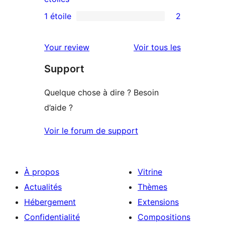
3
avis
1 étoile
2
2
étoile
à
avis
2
avis
Your review
Voir tous les
à
étoile
Support
1
étoiles
Quelque chose à dire ? Besoin
d’aide ?
Voir le forum de support
À propos
Vitrine
Actualités
Thèmes
Hébergement
Extensions
Confidentialité
Compositions