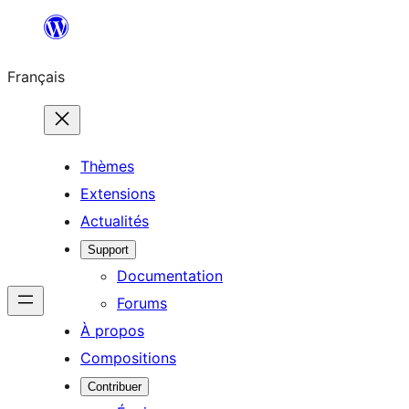
Aller
au
Français
contenu
Thèmes
Extensions
Actualités
Support
Documentation
Forums
À propos
Compositions
Contribuer