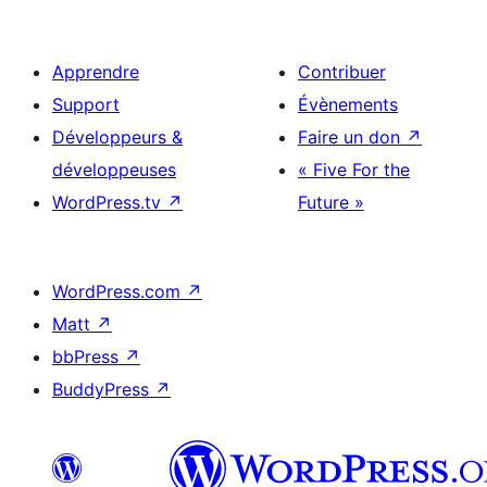
Apprendre
Contribuer
Support
Évènements
Développeurs &
Faire un don
↗
développeuses
« Five For the
WordPress.tv
↗
Future »
WordPress.com
↗
Matt
↗
bbPress
↗
BuddyPress
↗