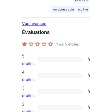
wordpress vote
wp like
Vue avancée
Évaluations
1
sur 5 étoiles.
5
0
0
étoiles
avis
4
0
à
0
étoiles
5
avis
3
0
étoile
à
0
étoiles
4
avis
2
0
étoile
à
0
étoiles