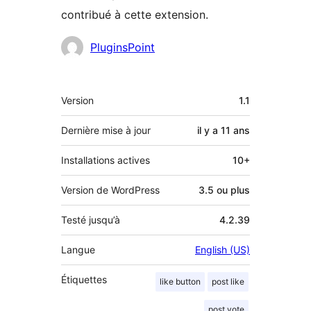
contribué à cette extension.
Contributeurs
PluginsPoint
Méta
Version
1.1
Dernière mise à jour
il y a
11 ans
Installations actives
10+
Version de WordPress
3.5 ou plus
Testé jusqu’à
4.2.39
Langue
English (US)
Étiquettes
like button
post like
post vote