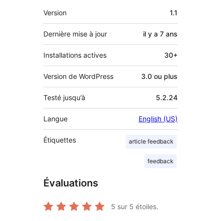
Méta
Version
1.1
Dernière mise à jour
il y a
7 ans
Installations actives
30+
Version de WordPress
3.0 ou plus
Testé jusqu’à
5.2.24
Langue
English (US)
Étiquettes
article feedback
feedback
Évaluations
5
sur 5 étoiles.