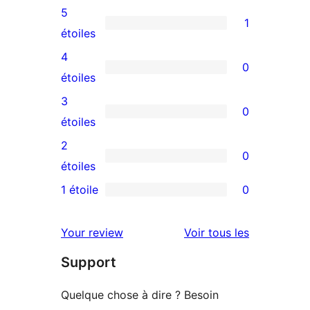
5
1
1
étoiles
avis
4
0
à
0
étoiles
5
avis
3
0
étoile
à
0
étoiles
4
avis
2
0
étoile
à
0
étoiles
3
avis
1 étoile
0
0
étoile
à
avis
2
avis
Your review
Voir tous les
à
étoile
Support
1
étoile
Quelque chose à dire ? Besoin