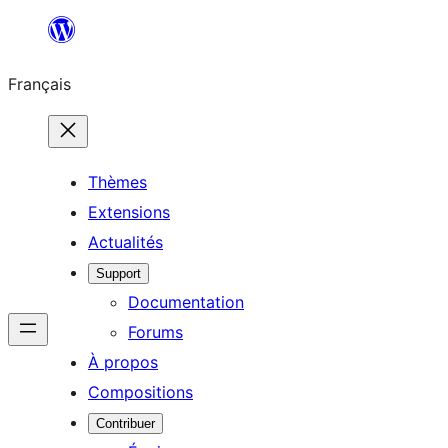
Aller
au
Français
contenu
Thèmes
Extensions
Actualités
Support
Documentation
Forums
À propos
Compositions
Contribuer