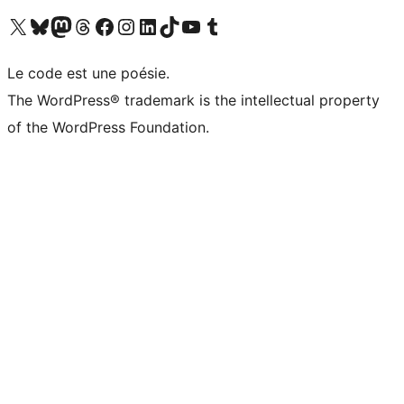
Visitez notre compte X (précédemment Twitter)
Visiter notre compte Bluesky
Visiter notre compte Mastodon
Visiter notre compte Threads
Consulter notre compte Facebook
Consulter notre compte Instagram
Consulter notre compte LinkedIn
Visiter notre compte TokTok
Visiter notre chaîne YouTube
Visiter notre compte Tumblr
Le code est une poésie.
The WordPress® trademark is the intellectual property
of the WordPress Foundation.