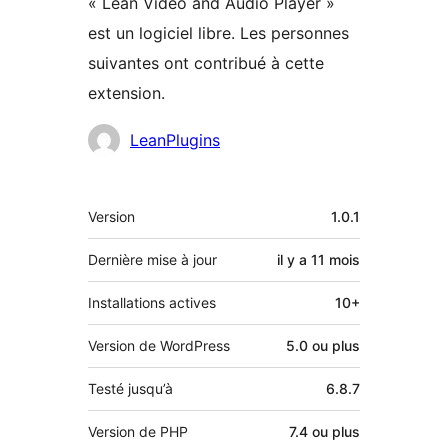
« Lean Video and Audio Player »
est un logiciel libre. Les personnes
suivantes ont contribué à cette
extension.
Contributeurs
LeanPlugins
Méta
Version
1.0.1
Dernière mise à jour
il y a
11 mois
Installations actives
10+
Version de WordPress
5.0 ou plus
Testé jusqu’à
6.8.7
Version de PHP
7.4 ou plus