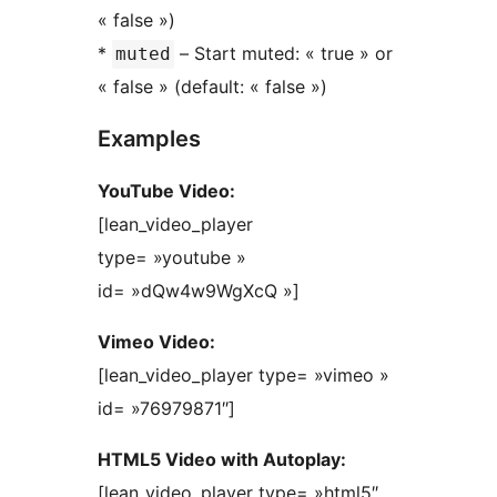
« false »)
*
– Start muted: « true » or
muted
« false » (default: « false »)
Examples
YouTube Video:
[lean_video_player
type= »youtube »
id= »dQw4w9WgXcQ »]
Vimeo Video:
[lean_video_player type= »vimeo »
id= »76979871″]
HTML5 Video with Autoplay:
[lean_video_player type= »html5″