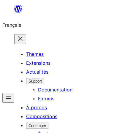
Aller
au
Français
contenu
Thèmes
Extensions
Actualités
Support
Documentation
Forums
À propos
Compositions
Contribuer