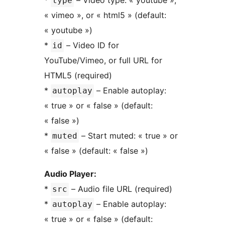
*
– Video type: « youtube »,
type
« vimeo », or « html5 » (default:
« youtube »)
*
– Video ID for
id
YouTube/Vimeo, or full URL for
HTML5 (required)
*
– Enable autoplay:
autoplay
« true » or « false » (default:
« false »)
*
– Start muted: « true » or
muted
« false » (default: « false »)
Audio Player:
*
– Audio file URL (required)
src
*
– Enable autoplay:
autoplay
« true » or « false » (default: