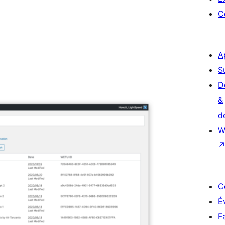
C
A
S
D
&
d
W
C
É
F