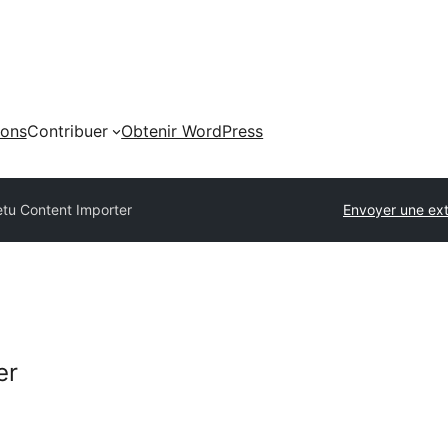
ions
Contribuer
Obtenir WordPress
tu Content Importer
Envoyer une ex
er