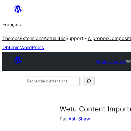
Aller
au
Français
contenu
Thèmes
Extensions
Actualités
Support
À propos
Composit
Obtenir WordPress
Plugin Directory
We
Recherche
d’extensions
Wetu Content Import
Par
Ash Shaw