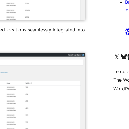
B
d locations seamlessly integrated into
Visitez notre compte X (pré
Visiter n
V
Le cod
The Wo
WordPr