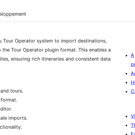
eloppement
u Tour Operator system to import destinations,
 the Tour Operator plugin format. This enables a
À
es, ensuring rich itineraries and consistent data
p
A
H
and tours.
C
 format.
ditor.
Vi
ale imports.
T
tionality.
E