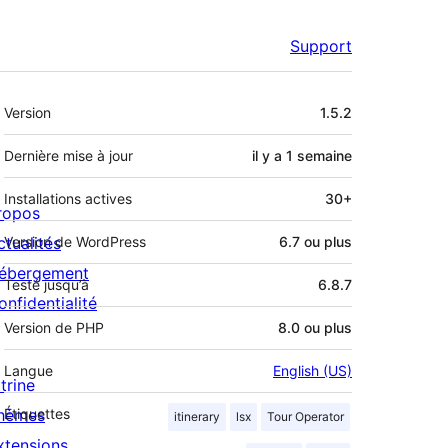
Support
Méta
Version
1.5.2
Dernière mise à jour
il y a
1 semaine
Installations actives
30+
ropos
ctualités
Version de WordPress
6.7 ou plus
ébergement
Testé jusqu’à
6.8.7
onfidentialité
Version de PHP
8.0 ou plus
Langue
English (US)
trine
hèmes
Étiquettes
itinerary
lsx
Tour Operator
xtensions