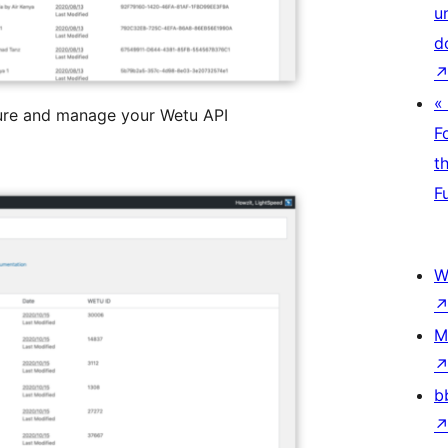
u
d
«
ure and manage your Wetu API
F
t
F
W
M
b