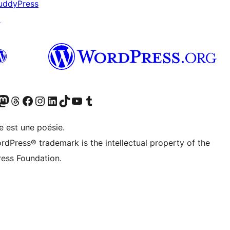
uddyPress
↗
cédemment Twitter)
otre compte Bluesky
isiter notre compte Mastodon
Visiter notre compte Threads
Consulter notre compte Facebook
Consulter notre compte Instagram
Consulter notre compte LinkedIn
Visiter notre compte TokTok
Visiter notre chaîne YouTube
Visiter notre compte Tumblr
e est une poésie.
rdPress® trademark is the intellectual property of the
ess Foundation.