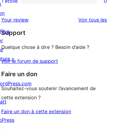
1 étoile
0
n
0
étoile
à
on
avis
2
avis
Your review
Voir tous les
↗
à
étoile
 Five
Support
1
or
étoile
Quelque chose à dire ? Besoin d’aide ?
he
uture »
Voir le forum de support
Faire un don
ordPress.com
Souhaitez-vous soutenir l’avancement de
↗
cette extension ?
att
↗
Faire un don à cette extension
bPress
↗