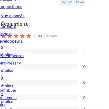
Tourism
travel
ompositions
Vue avancée
Évaluations
pprendre
upport
5
sur 5 étoiles.
éveloppeurs
5
1
1
étoiles
éveloppeuses
avis
ordPress.tv
4
0
à
0
↗
étoiles
5
avis
3
0
étoile
à
0
étoiles
ontribuer
4
avis
2
vènements
0
étoile
à
0
étoiles
aire
3
avis