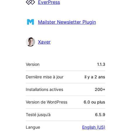
Contributeurs
EverPress
Mailster Newsletter Plugin
Xaver
Méta
Version
1.1.3
Dernière mise à jour
il y a
2 ans
Installations actives
200+
Version de WordPress
6.0 ou plus
Testé jusqu’à
6.5.9
Langue
English (US)