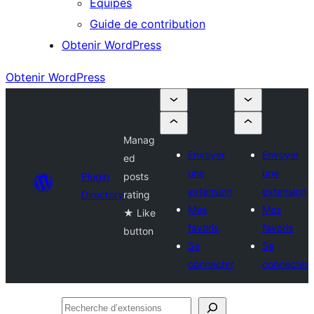
Équipes
Guide de contribution
Obtenir WordPress
Obtenir WordPress
Manag
Envoyer
Envoyer
ed
une
une
Plugin
posts
extension
extension
Directory
rating
Mes
Mes
★ Like
favoris
favoris
button
Se
Se
connecter
connecter
Recherche