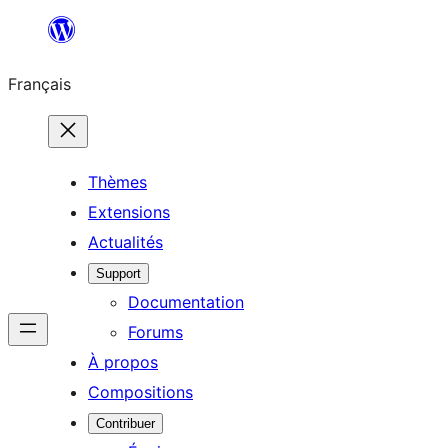
Aller
au
Français
contenu
Thèmes
Extensions
Actualités
Support
Documentation
Forums
À propos
Compositions
Contribuer