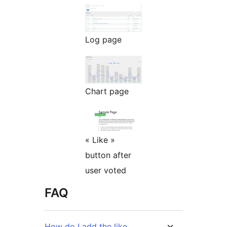
Log page
Chart page
« Like »
button after
user voted
FAQ
How do I add the like