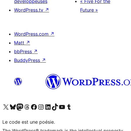
développeuses
« Five For the
WordPress.tv
↗
Future »
WordPress.com
↗
Matt
↗
bbPress
↗
BuddyPress
↗
Visitez notre compte X (précédemment Twitter)
Visiter notre compte Bluesky
Visiter notre compte Mastodon
Visiter notre compte Threads
Consulter notre compte Facebook
Consulter notre compte Instagram
Consulter notre compte LinkedIn
Visiter notre compte TokTok
Visiter notre chaîne YouTube
Visiter notre compte Tumblr
Le code est une poésie.
The WordPress® trademark is the intellectual property