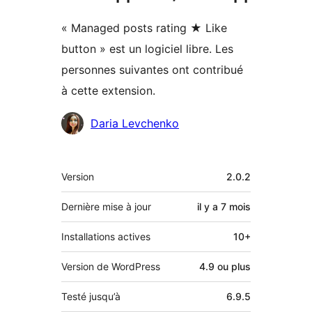
« Managed posts rating ★ Like
button » est un logiciel libre. Les
personnes suivantes ont contribué
à cette extension.
Contributeurs
Daria Levchenko
Méta
Version
2.0.2
Dernière mise à jour
il y a
7 mois
Installations actives
10+
Version de WordPress
4.9 ou plus
Testé jusqu’à
6.9.5