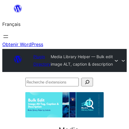
Aller
au
Français
contenu
Obtenir WordPress
Plugin
Media Library Helper — Bulk edit
Directory
image ALT, caption & description
Recherche
d’extensions