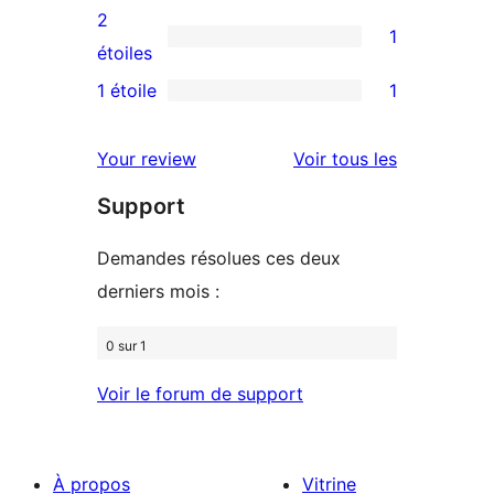
4
avis
2
1
étoile
à
1
étoiles
3
avis
1 étoile
1
1
étoile
à
avis
2
avis
Your review
Voir tous les
à
étoile
Support
1
étoile
Demandes résolues ces deux
derniers mois :
0 sur 1
Voir le forum de support
À propos
Vitrine