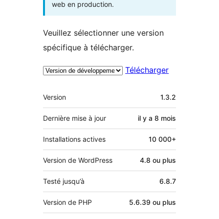
web en production.
Veuillez sélectionner une version
spécifique à télécharger.
Télécharger
Méta
Version
1.3.2
Dernière mise à jour
il y a
8 mois
Installations actives
10 000+
Version de WordPress
4.8 ou plus
Testé jusqu’à
6.8.7
Version de PHP
5.6.39 ou plus