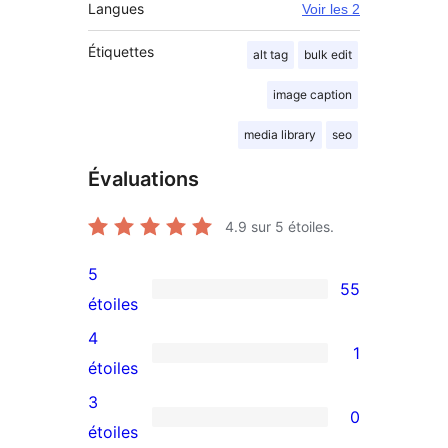
Langues
Voir les 2
Étiquettes
alt tag
bulk edit
image caption
media library
seo
Évaluations
4.9
sur 5 étoiles.
5
55
55
étoiles
avis
4
1
à
1
étoiles
5
avis
3
0
étoiles
à
0
étoiles