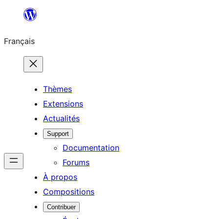
Aller
au
Français
contenu
Thèmes
Extensions
Actualités
Support
Documentation
Forums
À propos
Compositions
Contribuer