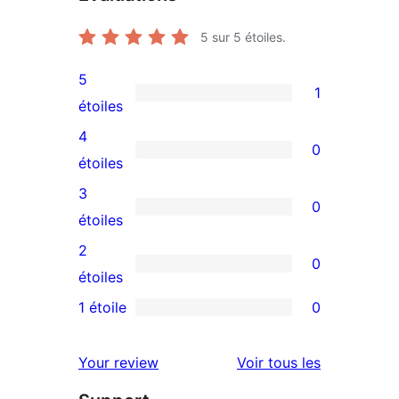
5
sur 5 étoiles.
5
1
1
étoiles
avis
4
0
à
0
étoiles
5
avis
3
0
étoile
à
0
étoiles
4
avis
2
0
étoile
à
0
étoiles
3
avis
1 étoile
0
0
étoile
à
avis
2
avis
Your review
Voir tous les
à
étoile