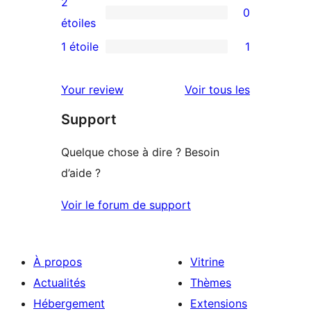
2
0
étoile
à
0
étoiles
3
avis
1 étoile
1
1
étoile
à
avis
2
avis
Your review
Voir tous les
à
étoile
Support
1
étoile
Quelque chose à dire ? Besoin
d’aide ?
Voir le forum de support
À propos
Vitrine
Actualités
Thèmes
Hébergement
Extensions