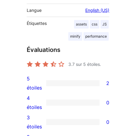
Langue
English (US)
Étiquettes
assets
css
JS
minify
performance
Évaluations
3.7
sur 5 étoiles.
5
2
2
étoiles
avis
4
0
à
0
étoiles
5
avis
3
0
étoiles
à
0
étoiles
4
avis