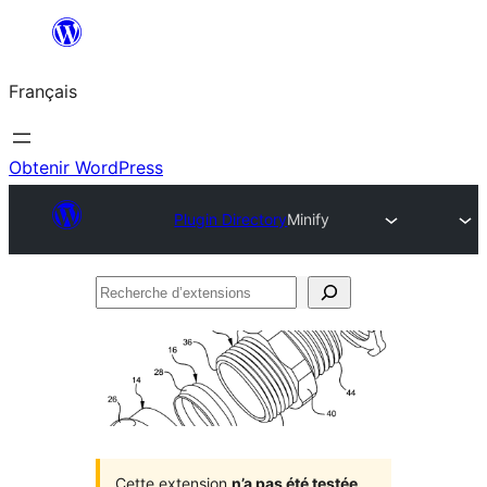
Aller
au
Français
contenu
Obtenir WordPress
Plugin Directory
Minify
Recherche
d’extensions
Cette extension
n’a pas été testée