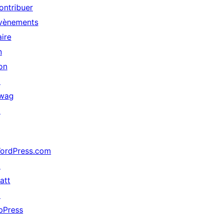
ontribuer
vènements
aire
n
on
↗
wag
↗
ordPress.com
↗
att
↗
bPress