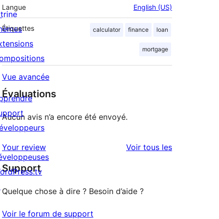
Langue
English (US)
trine
hèmes
Étiquettes
calculator
finance
loan
xtensions
mortgage
ompositions
Vue avancée
Évaluations
pprendre
upport
Aucun avis n’a encore été envoyé.
éveloppeurs
avis
Your review
Voir tous les
éveloppeuses
Support
ordPress.tv
↗
Quelque chose à dire ? Besoin d’aide ?
Voir le forum de support