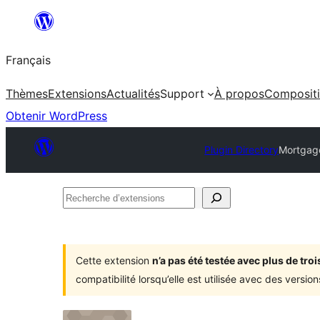
Aller
au
Français
contenu
Thèmes
Extensions
Actualités
Support
À propos
Composit
Obtenir WordPress
Plugin Directory
Mortgage
Recherche
d’extensions
Cette extension
n’a pas été testée avec plus de tr
compatibilité lorsqu’elle est utilisée avec des versi