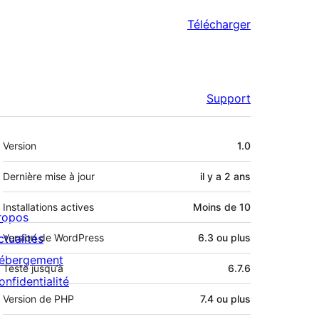
Télécharger
Support
Méta
Version
1.0
Dernière mise à jour
il y a
2 ans
Installations actives
Moins de 10
ropos
ctualités
Version de WordPress
6.3 ou plus
ébergement
Testé jusqu’à
6.7.6
onfidentialité
Version de PHP
7.4 ou plus