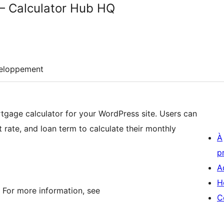
– Calculator Hub HQ
eloppement
rtgage calculator for your WordPress site. Users can
 rate, and loan term to calculate their monthly
À
p
A
H
. For more information, see
C