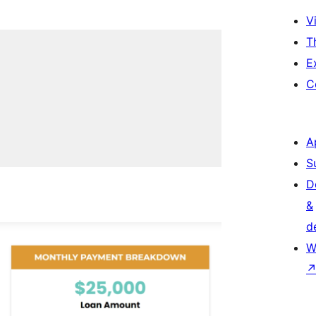
Vi
T
E
C
A
S
D
&
d
W