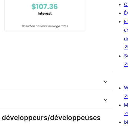
C
É
F
u
d
S
W
M
 & développeurs/développeuses
b