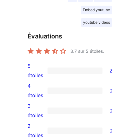
Embed youtube
youtube videos
Évaluations
3.7
sur 5 étoiles.
5
2
2
étoiles
avis
4
0
à
0
étoiles
5
avis
3
0
étoiles
à
0
étoiles
4
avis
2
0
étoile
à
0
étoiles