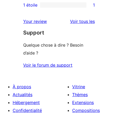
3
avis
1 étoile
1
1
étoile
à
avis
2
avis
Your review
Voir tous les
à
étoile
Support
1
étoile
Quelque chose à dire ? Besoin
d’aide ?
Voir le forum de support
À propos
Vitrine
Actualités
Thèmes
Hébergement
Extensions
Confidentialité
Compositions