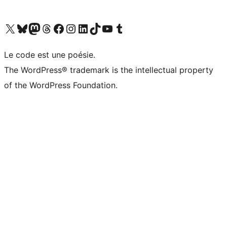
Visitez notre compte X (précédemment Twitter)
Visiter notre compte Bluesky
Visiter notre compte Mastodon
Visiter notre compte Threads
Consulter notre compte Facebook
Consulter notre compte Instagram
Consulter notre compte LinkedIn
Visiter notre compte TokTok
Visiter notre chaîne YouTube
Visiter notre compte Tumblr
Le code est une poésie.
The WordPress® trademark is the intellectual property
of the WordPress Foundation.