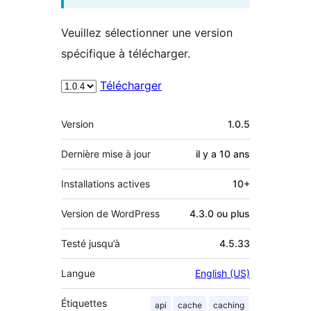
Veuillez sélectionner une version
spécifique à télécharger.
Télécharger
Méta
Version
1.0.5
Dernière mise à jour
il y a
10 ans
Installations actives
10+
Version de WordPress
4.3.0 ou plus
Testé jusqu’à
4.5.33
Langue
English (US)
Étiquettes
api
cache
caching