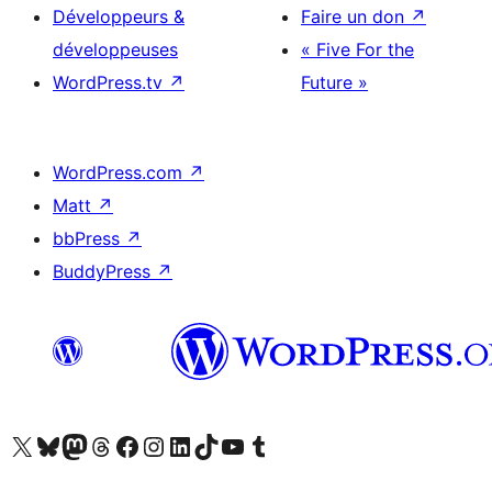
Développeurs &
Faire un don
↗
développeuses
« Five For the
WordPress.tv
↗
Future »
WordPress.com
↗
Matt
↗
bbPress
↗
BuddyPress
↗
Visitez notre compte X (précédemment Twitter)
Visiter notre compte Bluesky
Visiter notre compte Mastodon
Visiter notre compte Threads
Consulter notre compte Facebook
Consulter notre compte Instagram
Consulter notre compte LinkedIn
Visiter notre compte TokTok
Visiter notre chaîne YouTube
Visiter notre compte Tumblr