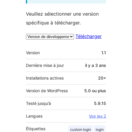
Veuillez sélectionner une version
spécifique à télécharger.
Télécharger
Méta
Version
1.1
Dernière mise à jour
il y a
3 ans
Installations actives
20+
Version de WordPress
5.0 ou plus
Testé jusqu’à
5.9.15
Langues
Voir les 2
Étiquettes
custom login
login