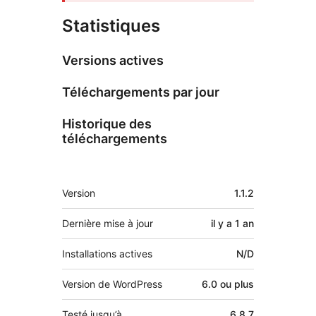
Statistiques
Versions actives
Téléchargements par jour
Historique des
téléchargements
Méta
Version
1.1.2
Dernière mise à jour
il y a
1 an
Installations actives
N/D
Version de WordPress
6.0 ou plus
Testé jusqu’à
6.8.7