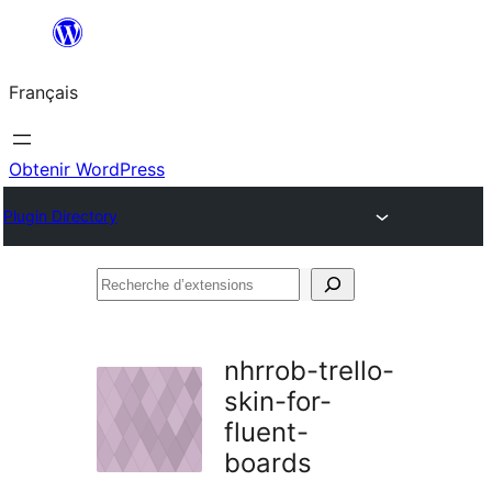
Aller
au
Français
contenu
Obtenir WordPress
Plugin Directory
Recherche
d’extensions
nhrrob-trello-
skin-for-
fluent-
boards