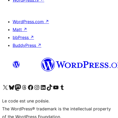
WordPress.tv
↗
WordPress.com
↗
Matt
↗
bbPress
↗
BuddyPress
↗
Visitez notre compte X (précédemment Twitter)
Visiter notre compte Bluesky
Visiter notre compte Mastodon
Visiter notre compte Threads
Consulter notre compte Facebook
Consulter notre compte Instagram
Consulter notre compte LinkedIn
Visiter notre compte TokTok
Visiter notre chaîne YouTube
Visiter notre compte Tumblr
Le code est une poésie.
The WordPress® trademark is the intellectual property
of the WordPress Foundation.