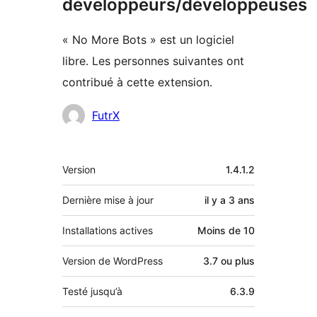
développeurs/développeuses
« No More Bots » est un logiciel
libre. Les personnes suivantes ont
contribué à cette extension.
Contributeurs
FutrX
Méta
Version
1.4.1.2
Dernière mise à jour
il y a
3 ans
Installations actives
Moins de 10
Version de WordPress
3.7 ou plus
Testé jusqu’à
6.3.9