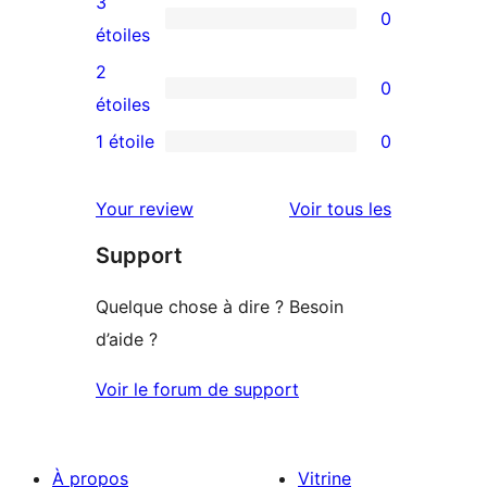
3
0
étoile
à
0
étoiles
4
avis
2
0
étoile
à
0
étoiles
3
avis
1 étoile
0
0
étoile
à
avis
2
avis
Your review
Voir tous les
à
étoile
Support
1
étoile
Quelque chose à dire ? Besoin
d’aide ?
Voir le forum de support
À propos
Vitrine