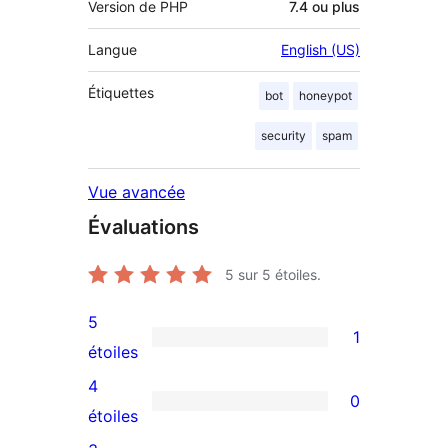
Version de PHP
7.4 ou plus
Langue
English (US)
Étiquettes
bot
honeypot
security
spam
Vue avancée
Évaluations
5
sur 5 étoiles.
5
1
1
étoiles
avis
4
0
à
0
étoiles
5
avis