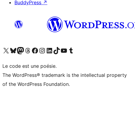
BuddyPress
↗
Visitez notre compte X (précédemment Twitter)
Visiter notre compte Bluesky
Visiter notre compte Mastodon
Visiter notre compte Threads
Consulter notre compte Facebook
Consulter notre compte Instagram
Consulter notre compte LinkedIn
Visiter notre compte TokTok
Visiter notre chaîne YouTube
Visiter notre compte Tumblr
Le code est une poésie.
The WordPress® trademark is the intellectual property
of the WordPress Foundation.