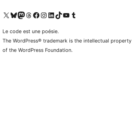
Visitez notre compte X (précédemment Twitter)
Visiter notre compte Bluesky
Visiter notre compte Mastodon
Visiter notre compte Threads
Consulter notre compte Facebook
Consulter notre compte Instagram
Consulter notre compte LinkedIn
Visiter notre compte TokTok
Visiter notre chaîne YouTube
Visiter notre compte Tumblr
Le code est une poésie.
The WordPress® trademark is the intellectual property
of the WordPress Foundation.