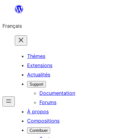
Aller
au
Français
contenu
Thèmes
Extensions
Actualités
Support
Documentation
Forums
À propos
Compositions
Contribuer