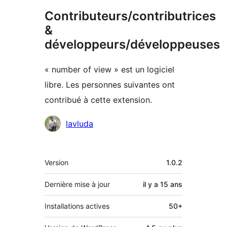
Contributeurs/contributrices
&
développeurs/développeuses
« number of view » est un logiciel
libre. Les personnes suivantes ont
contribué à cette extension.
Contributeurs
lavluda
Méta
Version
1.0.2
Dernière mise à jour
il y a
15 ans
Installations actives
50+