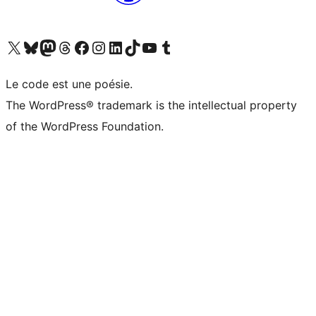
Visitez notre compte X (précédemment Twitter)
Visiter notre compte Bluesky
Visiter notre compte Mastodon
Visiter notre compte Threads
Consulter notre compte Facebook
Consulter notre compte Instagram
Consulter notre compte LinkedIn
Visiter notre compte TokTok
Visiter notre chaîne YouTube
Visiter notre compte Tumblr
Le code est une poésie.
The WordPress® trademark is the intellectual property
of the WordPress Foundation.