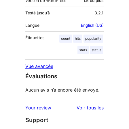
Version de WordPress
1.5 ou plus
Testé jusqu’à
3.2.1
Langue
English (US)
Étiquettes
count
hits
popularity
stats
status
Vue avancée
Évaluations
Aucun avis n’a encore été envoyé.
avis
Your review
Voir tous les
Support